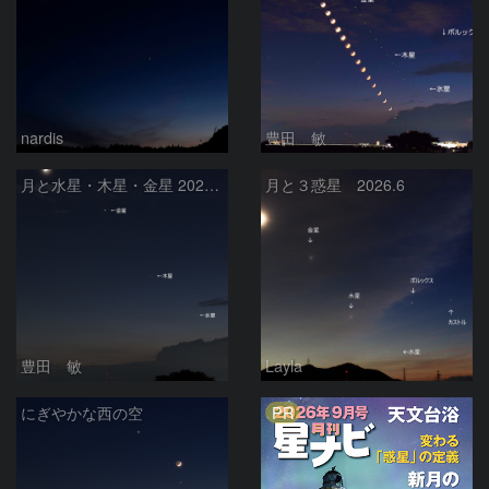
nardis
豊田 敏
月と水星・木星・金星 2026/6/18
月と３惑星 2026.6
豊田 敏
Layla
PR
にぎやかな西の空