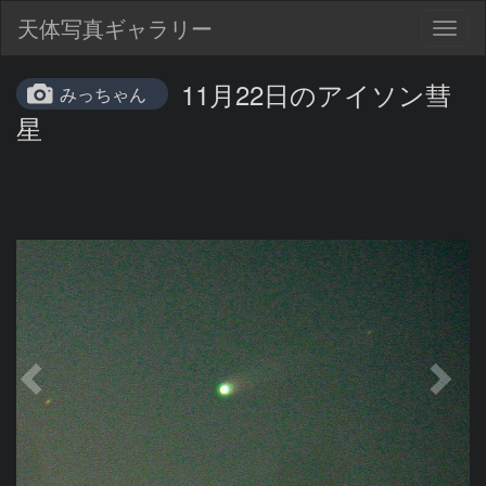
天体写真ギャラリー
Togg
navig
11月22日のアイソン彗
みっちゃん
星