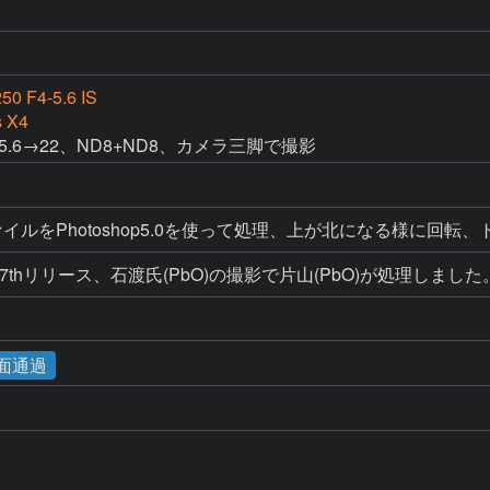
50 F4-5.6 IS
s X4
F5.6→22、ND8+ND8、カメラ三脚で撮影
イルをPhotoshop5.0を使って処理、上が北になる様に回転
7thリリース、石渡氏(PbO)の撮影で片山(PbO)が処理し
陽面通過