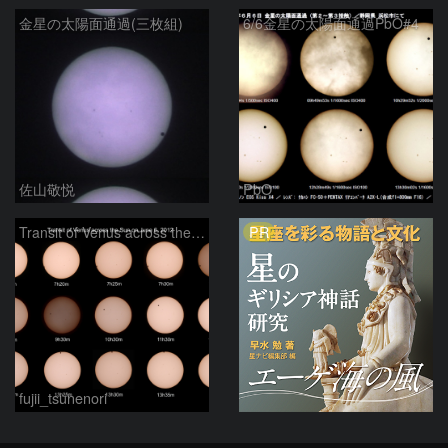
金星の太陽面通過(三枚組)
6/6金星の太陽面通過PbO#4
佐山敬悦
PbO
PR
Transit of Venus across the Sun
fujii_tsunenori