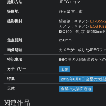
撮影方法
JPEG１コマ
撮影地
静岡県 富士市
撮影機材
望遠鏡：キヤノン
EF-S55-2
カメラ：キヤノン
EOS Kis
ISO100、焦点距離250mm
焦点距離
250mm
画像処理
カメラが生成したJPEGファ
特記事項
6/6金星の太陽面通過からの
カテゴリー
太陽
特集
2012年6月6日 金星の太
天体
金星の太陽面通過
関連作品