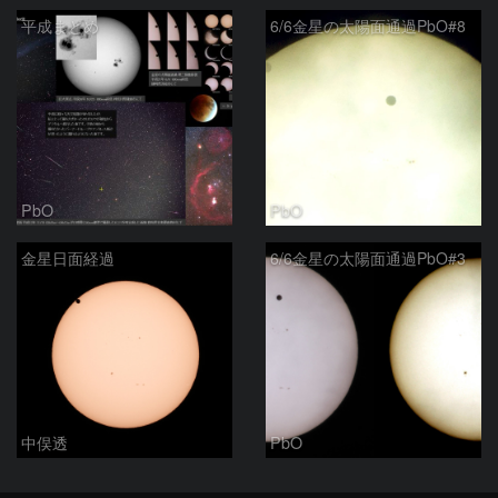
平成まとめ
6/6金星の太陽面通過PbO#8
PbO
PbO
金星日面経過
6/6金星の太陽面通過PbO#3
中俣透
PbO