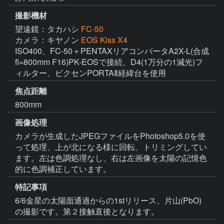
撮影機材
望遠鏡：タカハシ
FC-50
カメラ：キヤノン
EOS Kiss X4
ISO400、FC-50＋PENTAXリアコンバータA2X-L(合成
fl=800mm F16)PK-EOSで接続、D4(1万分の1減光)フ
ィルター、ビクセンPORTAⅡ経緯台を使用
焦点距離
800mm
画像処理
カメラが生成したJPEGファイルをPhotoshop5.0を使
って処理、上が北になる様に回転、トリミングしてい
ます。左は色調処理なし、右は左画像を太陽の記憶色
的に色調補正しています。
特記事項
6/6金星の太陽面通過からの1stリリース、片山(PbO)
の撮影です。第２接触直後となります。