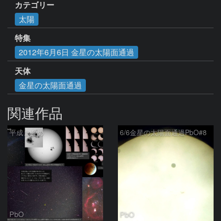
カテゴリー
太陽
特集
2012年6月6日 金星の太陽面通過
天体
金星の太陽面通過
関連作品
平成まとめ
6/6金星の太陽面通過PbO#8
PbO
PbO