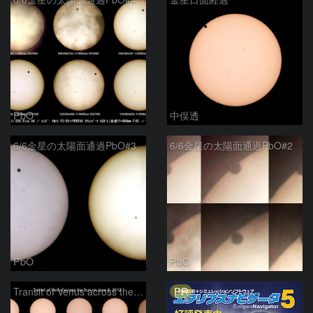
PbO
中俣透
6/6金星の太陽面通過PbO#3
6/6金星の太陽面通過PbO#2
PbO
PbO
PR
Transit of Venus across the Sun