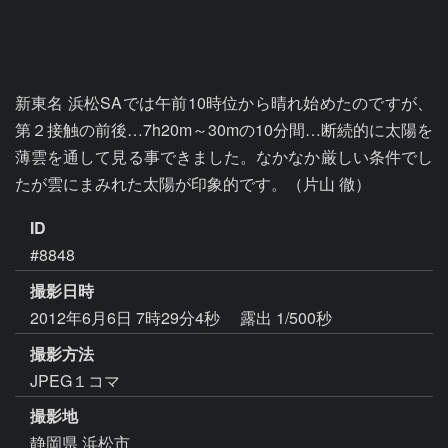
新東名 浜松SAでは午前10時位から晴れ始めたのですが、
第２接触の前後…7h20m～30mの10分間…断続的に太陽を
薄雲を通して見る事できました。なかなか厳しい条件でし
たが雲にまみれた太陽が印象的です。（片山 徹）
ID
#8848
撮影日時
2012年6月6日 7時29分4秒
露出 1/500秒
撮影方法
JPEG１コマ
撮影地
静岡県 浜松市