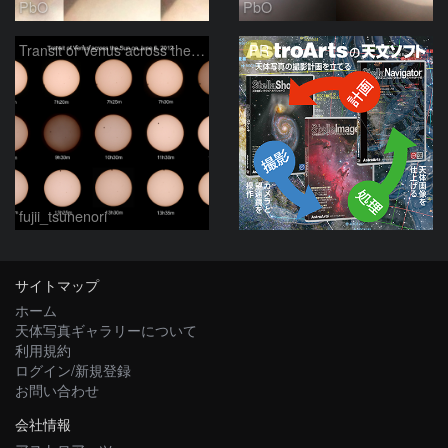
PbO
PbO
PR
Transit of Venus across the Sun
fujii_tsunenori
サイトマップ
ホーム
天体写真ギャラリーについて
利用規約
ログイン/新規登録
お問い合わせ
会社情報