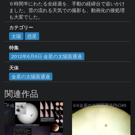
６時間半にわたる全経過を、手動の経緯台で追いかけ
ました。雲の流れる天気での撮影も、動画化の後処理
も大変でした。
カテゴリー
太陽
惑星
特集
2012年6月6日 金星の太陽面通過
天体
金星の太陽面通過
関連作品
平成まとめ
6/6金星の太陽面通過PbO#8