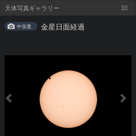
天体写真ギャラリー
Togg
navig
金星日面経過
中俣透