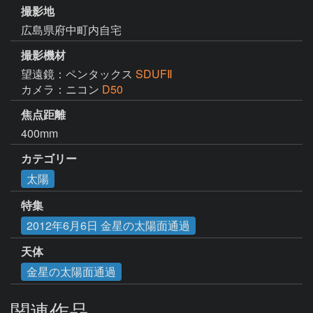
撮影地
広島県府中町内自宅
撮影機材
望遠鏡：ペンタックス
SDUFⅡ
カメラ：ニコン
D50
焦点距離
400mm
カテゴリー
太陽
特集
2012年6月6日 金星の太陽面通過
天体
金星の太陽面通過
関連作品