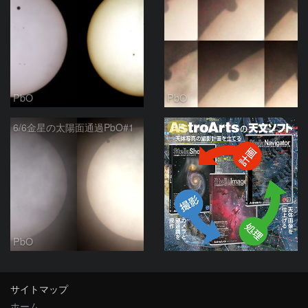
PbO
PbO
PR
6/6金星の太陽面通過PbO#1
PbO
サイトマップ
ホーム