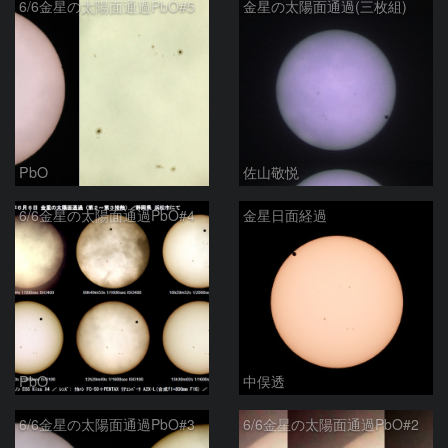
6/6金星の太陽面通過PbO#5
金星の太陽面通過(三枚組)
PbO
佐山敬悦
6/6金星の太陽面通過PbO#4
金星日面経過
PbO
中俣透
6/6金星の太陽面通過PbO#3
6/6金星の太陽面通過PbO#2