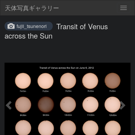
天体写真ギャラリー
Togg
navig
Transit of Venus
fujii_tsunenori
across the Sun