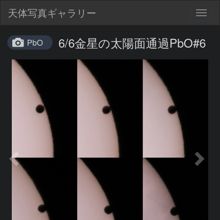
天体写真ギャラリー
Togg
navig
6/6金星の太陽面通過PbO#6
PbO