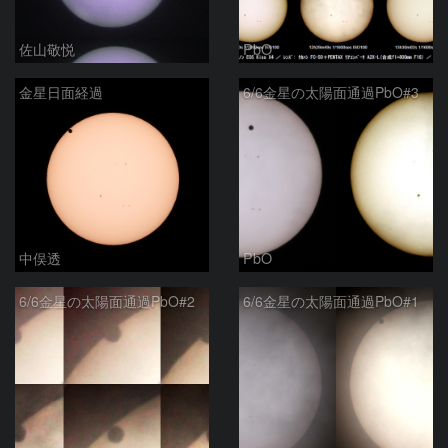
佐山敬悦
PbO
金星日面経過
6/6金星の太陽面通過PbO#3
中俣透
PbO
6/6金星の太陽面通過PbO#2
6/6金星の太陽面通過PbO#1