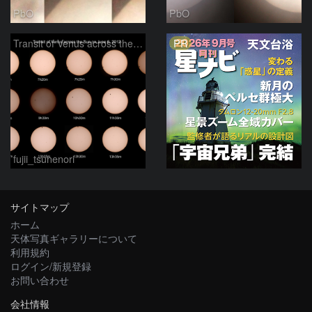
PbO
PbO
PR
Transit of Venus across the Sun
fujii_tsunenori
サイトマップ
ホーム
天体写真ギャラリーについて
利用規約
ログイン/新規登録
お問い合わせ
会社情報