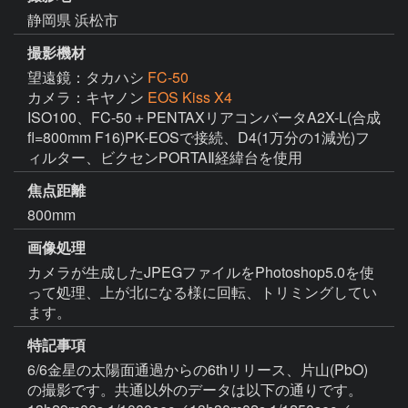
静岡県 浜松市
撮影機材
望遠鏡：タカハシ
FC-50
カメラ：キヤノン
EOS Kiss X4
ISO100、FC-50＋PENTAXリアコンバータA2X-L(合成
fl=800mm F16)PK-EOSで接続、D4(1万分の1減光)フ
ィルター、ビクセンPORTAⅡ経緯台を使用
焦点距離
800mm
画像処理
カメラが生成したJPEGファイルをPhotoshop5.0を使
って処理、上が北になる様に回転、トリミングしてい
ます。
特記事項
6/6金星の太陽面通過からの6thリリース、片山(PbO)
の撮影です。共通以外のデータは以下の通りです。 
