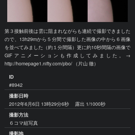
第３接触前後は雲に阻まれながらも連続で撮影できました
ので、13h29mから５分間で撮影した画像の中から６画像
を並べてみました（約１分間隔）更に約10秒間隔の画像で
GIFアニメーションも作成してみました。→ 
http://homepage1.nifty.com/pbo/ （片山 徹）
ID
#8942
撮影日時
2012年6月6日 13時29分6秒
露出 1/1000秒
撮影方法
６コマ組写真
撮影地