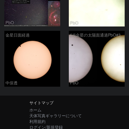
PbO
PbO
金星日面経過
6/6金星の太陽面通過PbO#3
中俣透
PbO
サイトマップ
ホーム
天体写真ギャラリーについて
利用規約
ログイン/新規登録