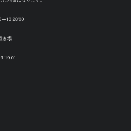
0→13:28'00

き場

´19.0"


