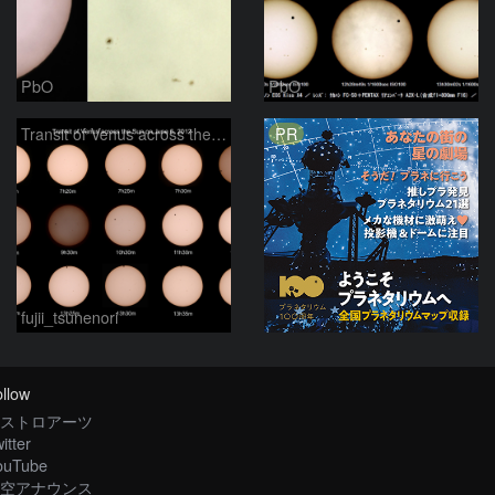
PbO
PbO
PR
Transit of Venus across the Sun
fujii_tsunenori
llow
ストロアーツ
itter
ouTube
空アナウンス