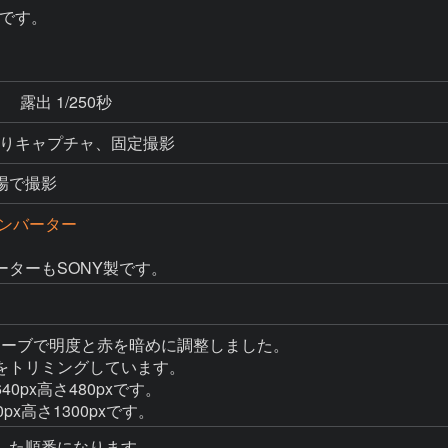
です。
秒
露出 1/250秒
メラよりキャプチャ、固定撮影
場で撮影
ンバーター
ターもSONY製です。
カーブで明度と赤を暗めに調整しました。

をトリミングしています。

px高さ480pxです。

x高さ1300pxです。
た順番になります。
