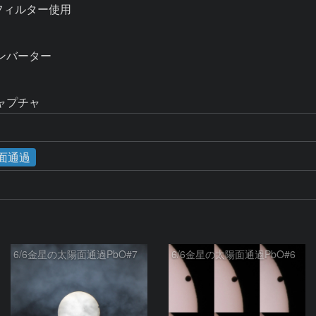
フィルター使用

バーター

ャプチャ
陽面通過
6/6金星の太陽面通過PbO#7
6/6金星の太陽面通過PbO#6