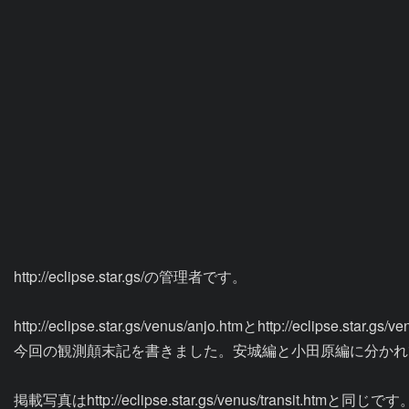
http://eclipse.star.gs/の管理者です。

http://eclipse.star.gs/venus/anjo.htmとhttp://eclipse.star.gs/v
今回の観測顛末記を書きました。安城編と小田原編に分かれ
掲載写真はhttp://eclipse.star.gs/venus/transit.htmと同じです。