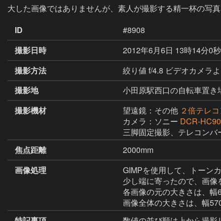
大した画像ではありませんが、素人が撮影する精一杯の写真
ID
#8908
撮影日時
2012年6月6日 13時14分0
撮影方法
絞り値 f/4.8 ビデオカ
撮影地
小田原駅西口の自転車置き
撮影機材
望遠鏡：その他
２倍テレコ
カメラ：ソニー
DCR-HC90
三脚固定撮影、テレコンバー
焦点距離
2000mm
画像処理
GIMPを使用して、トーン
少し端に寄ったので、画像
各画像の元の大きさは、幅640
画像全体の大きさは、幅570p
特記事項
数値の並び順は上から撮影し