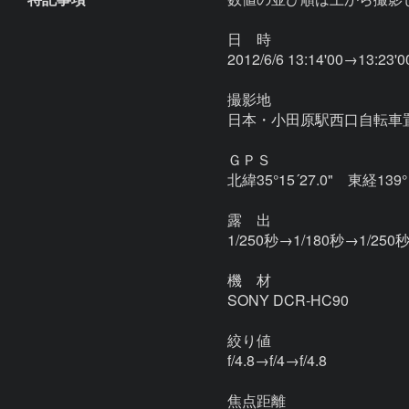
日　時

2012/6/6 13:14'00→13:23'0
撮影地

日本・小田原駅西口自転車置
ＧＰＳ

北緯35°15´27.0"　東経139° 9
露　出

1/250秒→1/180秒→1/250秒
機　材

SONY DCR-HC90

絞り値

f/4.8→f/4→f/4.8

焦点距離
