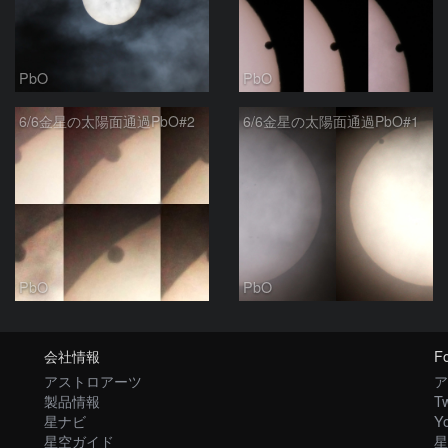
PbO
PbO
6/6金星の太陽面通過PbO#2
6/6金星の太陽面通過PbO#1
PbO
PbO
会社情報
Fo
アストロアーツ
ア
製品情報
Tw
星ナビ
Y
星空ガイド
星