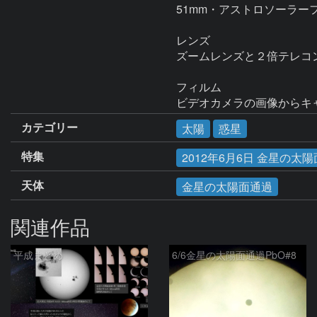
51mm・アストロソーラー
レンズ

ズームレンズと２倍テレコン
フィルム

ビデオカメラの画像からキ
カテゴリー
太陽
惑星
特集
2012年6月6日 金星の太
天体
金星の太陽面通過
関連作品
平成まとめ
6/6金星の太陽面通過PbO#8