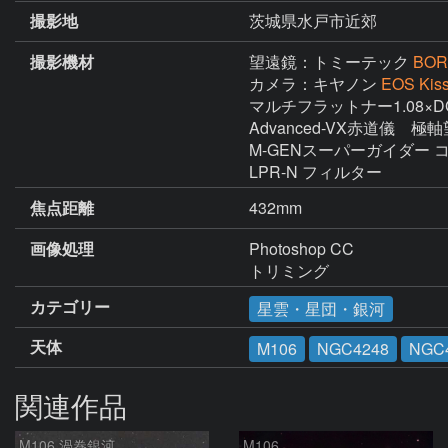
撮影地
茨城県水戸市近郊
撮影機材
望遠鏡：トミーテック
BOR
カメラ：キヤノン
EOS Kis
マルチフラットナー1.08×DG
Advanced-VX赤道儀　極軸
M-GENスーパーガイダー コー
LPR-N フィルター
焦点距離
432mm
画像処理
Photoshop CC

トリミング
カテゴリー
星雲・星団・銀河
天体
M106
NGC4248
NGC
関連作品
M106 渦巻銀河
M106