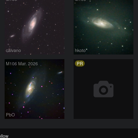
calvano
hkoto
PR
M106 Mar. 2026
PbO
llow