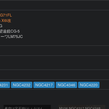
G71FL
s X6i改


望遠鏡CG-5

ワLM75JC

4231
NGC4232
NGC4217
NGC4346
NGC4220
夜空は宝石箱(りょうけん座 M106) Seestar50
M106 NGC4217 NGC4248 りょうけん座