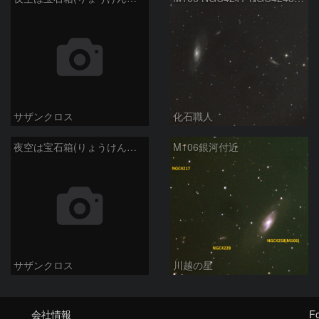
サザンクロス
化石職人
夜空は宝石箱(りょうけん座 M106) Seestar50
M106銀河付近
サザンクロス
川越の星
会社情報
Fo