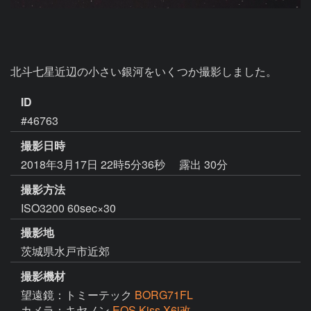
北斗七星近辺の小さい銀河をいくつか撮影しました。
ID
#46763
撮影日時
2018年3月17日 22時5分36秒
露出 30分
撮影方法
ISO3200 60sec×30
撮影地
茨城県水戸市近郊
撮影機材
望遠鏡：トミーテック
BORG71FL
カメラ：キヤノン
EOS Kiss X6i改