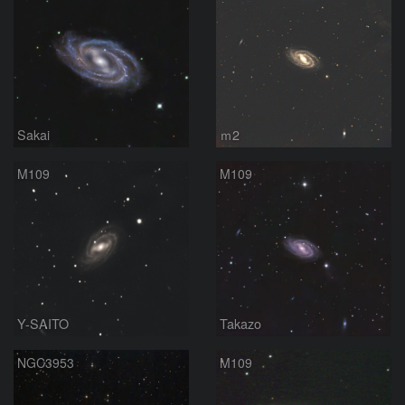
Sakai
ｍ2
M109
M109
Y-SAITO
Takazo
NGC3953
M109