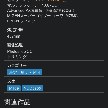
マルチフラットナー1.08×DG

Advanced-VX赤道儀　極軸望遠鏡CG-5

M-GENスーパーガイダー コーワLM75JC

LPR-N フィルター
焦点距離
432mm
画像処理
Photoshop CC

トリミング
カテゴリー
星雲・星団・銀河
天体
M109
NGC3953
関連作品