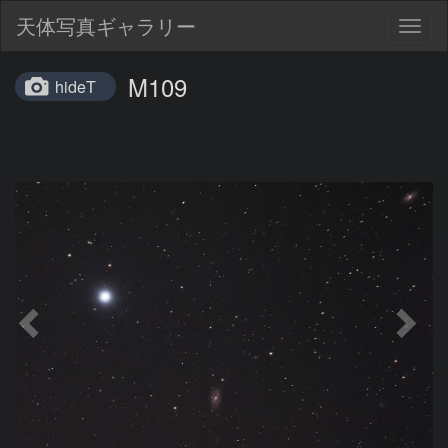
天体写真ギャラリー
Togg
navig
M109
hideT