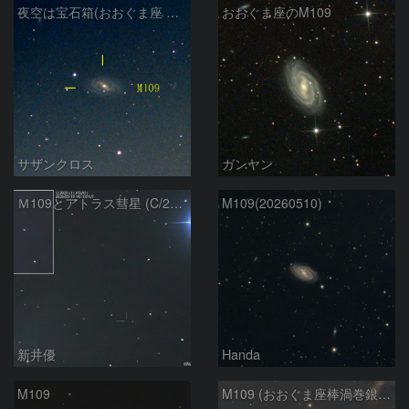
夜空は宝石箱(おおぐま座 M109) Seestar50
おおぐま座のM109
サザンクロス
ガンヤン
Ｍ109とアトラス彗星 (C/2025L1)：2026/05/19
M109(20260510)
新井優
Handa
M109
M109 (おおぐま座棒渦巻銀河）