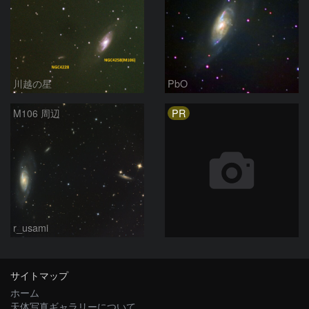
川越の星
PbO
PR
M106 周辺
r_usami
サイトマップ
ホーム
天体写真ギャラリーについて