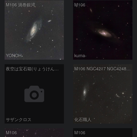
M106 渦巻銀河
M106
YONOH
kuma-
夜空は宝石箱(りょうけん座 M106) Seestar50
M106 NGC4217 NGC4248 りょうけん座
サザンクロス
化石職人
M106
M106