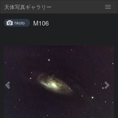
天体写真ギャラリー
Togg
navig
M106
hkoto