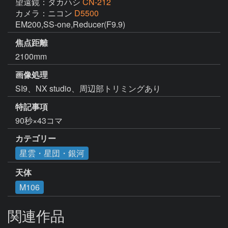
望遠鏡：タカハシ
CN-212
カメラ：ニコン
D5500
EM200,SS-one,Reducer(F9.9)
焦点距離
2100mm
画像処理
SI9、NX studio、周辺部トリミングあり
特記事項
90秒×43コマ
カテゴリー
星雲・星団・銀河
天体
M106
関連作品