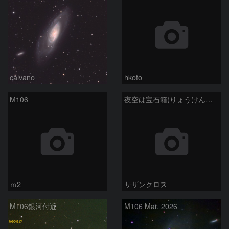
calvano
hkoto
M106
夜空は宝石箱(りょうけん座 M106) Seestar50
ｍ2
サザンクロス
M106銀河付近
M106 Mar. 2026