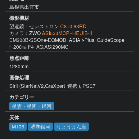
島根県出雲市
撮影機材
望遠鏡：セレストロン
C8+0.63RD
カメラ：ZWO
ASI533MCP+HEUIB-II
EM200B-SSOne-EQMOD, ASIAir-Plus, GuideScope 
f=200㎜ F4  AG:ASI290MC
焦点距離
1280mm
画像処理
Siril (StarNetV2,GraXpert  連携 ), PSE7
カテゴリー
星雲・星団・銀河
天体
M106
渦巻銀河
りょうけん座