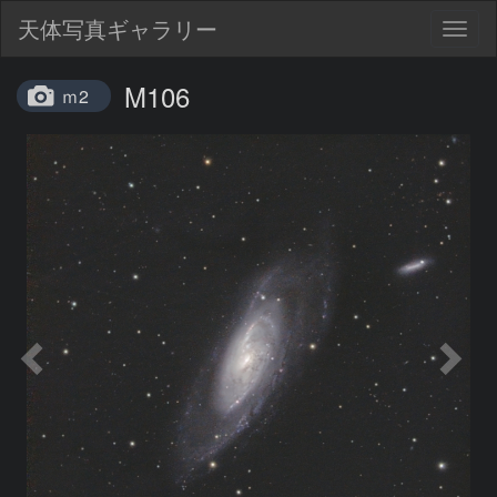
天体写真ギャラリー
Togg
navig
M106
ｍ2