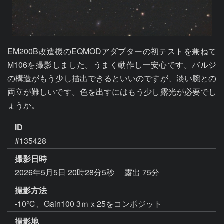
EM200B改造機のEQMODアダプターの初テストを兼ねて
M106を撮影しました。うまく動作し一安心です。バルジ
の構造がもう少し描出できるといいのですが、淡い腕との
両立が難しいです。色を出すにはもう少し露光が必要でし
ょうか。
ID
#135428
撮影日時
2026年5月5日 20時28分5秒
露出 75分
撮影方法
-10℃、Gain100 3ｍｘ25をコンポジット
撮影地