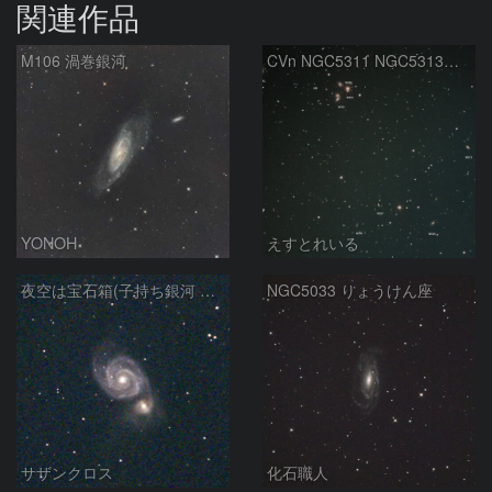
関連作品
M106 渦巻銀河
CVn NGC5311 NGC5313付近
YONOH
えすとれいる
夜空は宝石箱(子持ち銀河 M51) Seestar50
NGC5033 りょうけん座
サザンクロス
化石職人