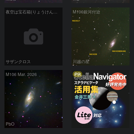
夜空は宝石箱(りょうけん座 M106) Seestar50
M106銀河付近
サザンクロス
川越の星
PR
M106 Mar. 2026
PbO