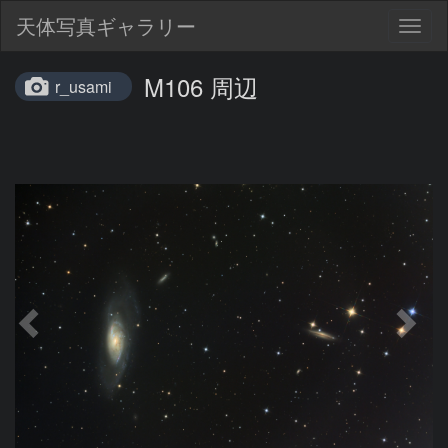
天体写真ギャラリー
Togg
navig
M106 周辺
r_usami