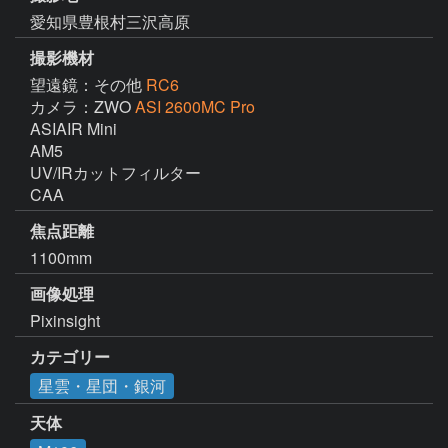
愛知県豊根村三沢高原
撮影機材
望遠鏡：その他
RC6
カメラ：ZWO
ASI 2600MC Pro
ASIAIR Mini

AM5

UV/IRカットフィルター

CAA
焦点距離
1100mm
画像処理
Pixinsight
カテゴリー
星雲・星団・銀河
天体