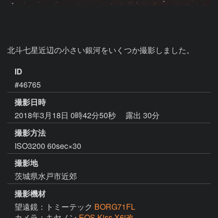
北斗七星近辺の小さい銀河をいくつか撮影しました。
ID
#46765
撮影日時
2018年3月18日 0時42分50秒
露出 30分
撮影方法
ISO3200 60sec×30
撮影地
茨城県水戸市近郊
撮影機材
望遠鏡：トミーテック
BORG71FL
カメラ：キヤノン
EOS Kiss X6i改