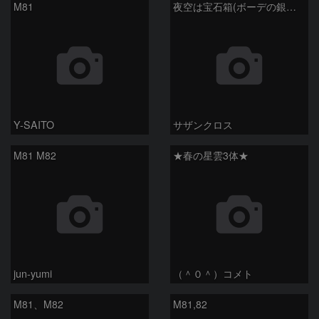
M81
夜空は宝石箱(ボーデの銀河 M81) Seestar50
Y-SAITO
サザンクロス
M81 M82
★春の星雲3体★
jun-yumi
（＾０＾）コメト
M81、M82
M81,82