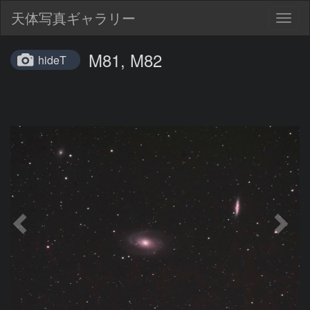
天体写真ギャラリー
Togg
navig
M81, M82
hideT