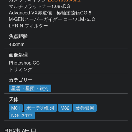
マルチフラットナー1.08×DG

Advanced-VX赤道儀　極軸望遠鏡CG-5

M-GENスーパーガイダー コーワLM75JC

LPR-N フィルター
焦点距離
432mm
画像処理
Photoshop CC

トリミング
カテゴリー
星雲・星団・銀河
天体
M81
ボーデの銀河
M82
葉巻銀河
NGC3077
関連作品