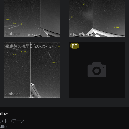
alphavir
alphavir
PR
夜半後の流星E (26-05-12)
alphavir
llow
ストロアーツ
itter