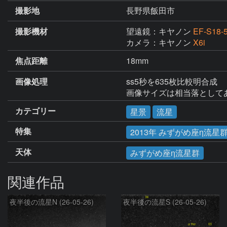
撮影地
長野県飯田市
撮影機材
望遠鏡：キヤノン
EF-S18-
カメラ：キヤノン
X6i
焦点距離
18mm
画像処理
ss5秒を635枚比較明合成

画像サイズは相当落として
カテゴリー
星景
流星
特集
2013年 みずがめ座η流星
天体
みずがめ座η流星群
関連作品
夜半後の流星N (26-05-26)
夜半後の流星S (26-05-26)