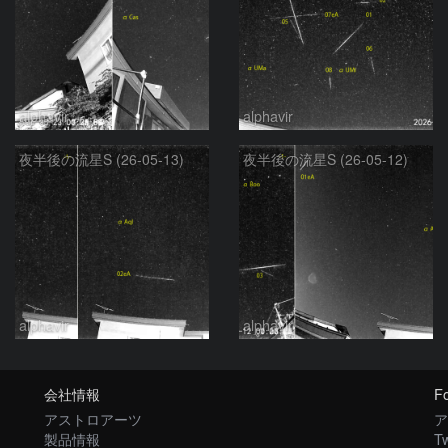
alphavir
alphavir
夜半後の流星S (26-05-13)
夜半後の流星S (26-05-12)
alphavir
alphavir
会社情報
Fo
アストロアーツ
ア
製品情報
Tw