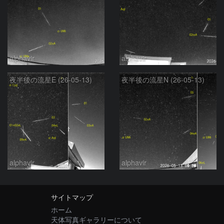
alphavir
alphavir
夜半後の流星E (26-05-13)
夜半後の流星N (26-05-13)
alphavir
alphavir
サイトマップ
ホーム
天体写真ギャラリーについて