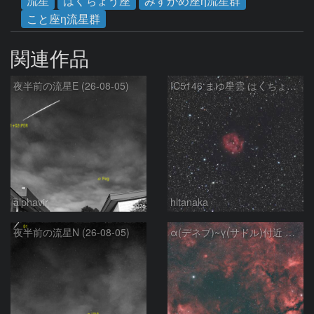
流星
はくちょう座
みずがめ座η流星群
こと座η流星群
関連作品
夜半前の流星E (26-08-05)
IC5146 まゆ星雲 はくちょう座
alphavir
hltanaka
夜半前の流星N (26-08-05)
α(デネブ)~γ(サドル)付近 NGC7000 北アメリカ星雲 IC5067~5070 ペリカン星雲 Sh2-112 はくちょう座