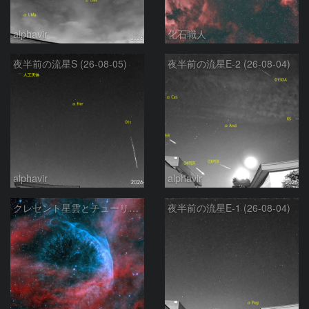
alphavir
化石職人
夜半前の流星S (26-08-05)
夜半前の流星E-2 (26-08-04)
alphavir
alphavir
クレセント星雲とチューリップ星雲の真ん中あたりにある星雲 NGC6883 ???
夜半前の流星E-1 (26-08-04)