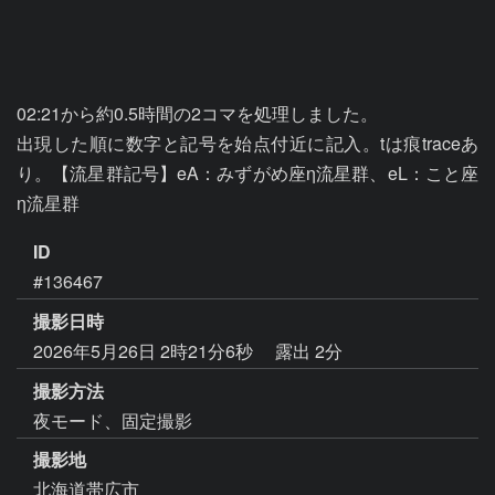
02:21から約0.5時間の2コマを処理しました。

出現した順に数字と記号を始点付近に記入。tは痕traceあ
り。【流星群記号】eA：みずがめ座η流星群、eL：こと座
η流星群
ID
#136467
撮影日時
2026年5月26日 2時21分6秒
露出 2分
撮影方法
夜モード、固定撮影
撮影地
北海道帯広市