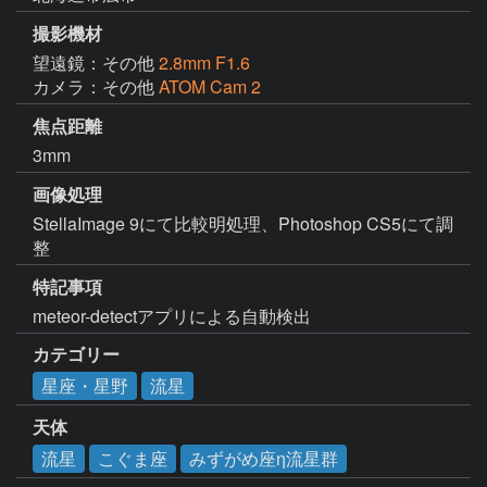
撮影機材
望遠鏡：その他
2.8mm F1.6
カメラ：その他
ATOM Cam 2
焦点距離
3mm
画像処理
StellaImage 9にて比較明処理、Photoshop CS5にて調
整
特記事項
meteor-detectアプリによる自動検出
カテゴリー
星座・星野
流星
天体
流星
こぐま座
みずがめ座η流星群