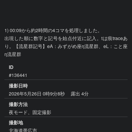
1) 00:09から約2時間の4コマを処理しました。

出現した順に数字と記号を始点付近に記入。tは痕traceあ
り。【流星群記号】eA：みずがめ座η流星群、eL：こと座
η流星群
ID
#136441
撮影日時
2026年5月26日 0時9分8秒
露出 4分
撮影方法
夜モード、固定撮影
撮影地
北海道帯広市