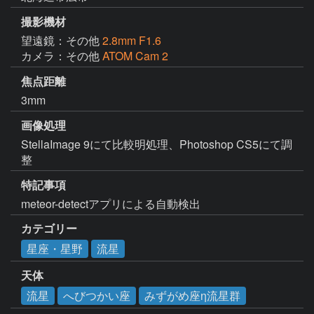
撮影機材
望遠鏡：その他
2.8mm F1.6
カメラ：その他
ATOM Cam 2
焦点距離
3mm
画像処理
StellaImage 9にて比較明処理、Photoshop CS5にて調
整
特記事項
meteor-detectアプリによる自動検出
カテゴリー
星座・星野
流星
天体
流星
へびつかい座
みずがめ座η流星群