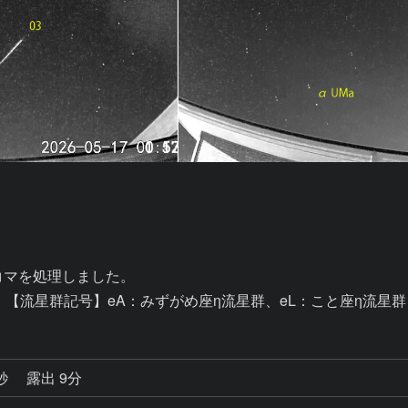
の4コマを処理しました。

。【流星群記号】eA：みずがめ座η流星群、eL：こと座η流星群
3秒
露出 9分