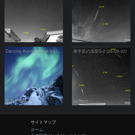
alphavir
alphavir
Dancing Aurora above Ice Fall
夜半前の流星S-2 (26-08-02)
駒沢 満晴
alphavir
サイトマップ
ホーム