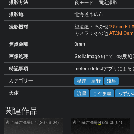
撮影方法
夜モード、固定撮影
撮影地
北海道帯広市
撮影機材
望遠鏡：その他
2.8mm F1.
カメラ：その他
ATOM Cam
焦点距離
3mm
画像処理
StellaImage 9にて比較明
特記事項
meteor-detectアプリに
カテゴリー
星座・星野
流星
天体
流星
こぐま座
みずが
関連作品
夜半前の流星E-1 (26-08-04)
夜半前の流星N (26-08-04)