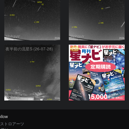
alphavir
alphavir
PR
夜半前の流星S (26-07-28)
alphavir
llow
ストロアーツ