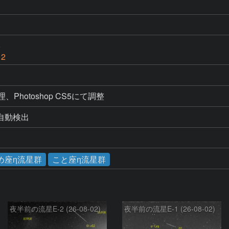
6
 2
処理、Photoshop CS5にて調整
よる自動検出
め座η流星群
こと座η流星群
夜半前の流星E-2 (26-08-02)
夜半前の流星E-1 (26-08-02)