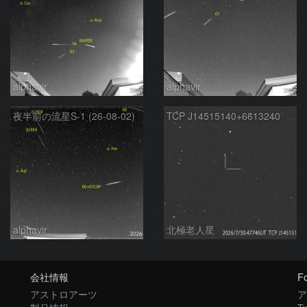
alphavir
alphavir
夜半前の流星S-1 (26-08-02)
TCP J14515140+6613240
alphavir
北極老人星
会社情報
Fo
アストロアーツ
ア