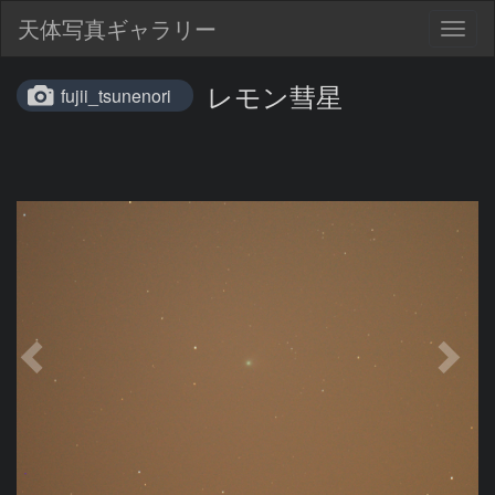
天体写真ギャラリー
Togg
navig
レモン彗星
fujii_tsunenori