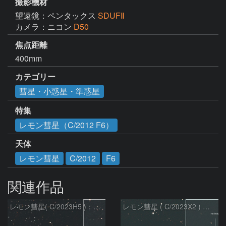
撮影機材
望遠鏡：ペンタックス
SDUFⅡ
カメラ：ニコン
D50
焦点距離
400mm
カテゴリー
彗星・小惑星・準惑星
特集
レモン彗星（C/2012 F6）
天体
レモン彗星
C/2012
F6
関連作品
レモン彗星( C/2023H5 )：2026/05/20
レモン彗星 ( C/2023X2 ) の予報位置：2026/05/29