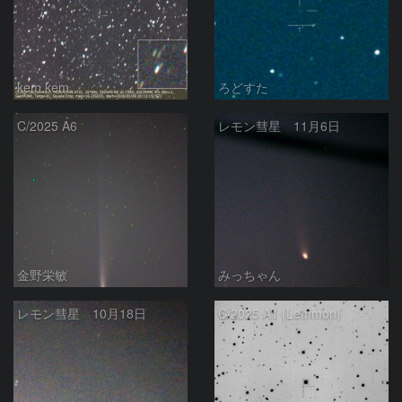
kem.kem
ろどすた
C/2025 A6
レモン彗星 11月6日
金野栄敏
みっちゃん
レモン彗星 10月18日
C/2025 A1 (Lemmon)