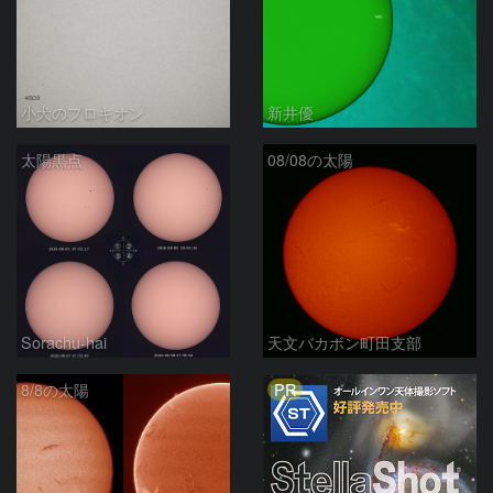
小犬のプロキオン
新井優
太陽黒点
08/08の太陽
Sorachu-hai
天文バカボン町田支部
PR
8/8の太陽