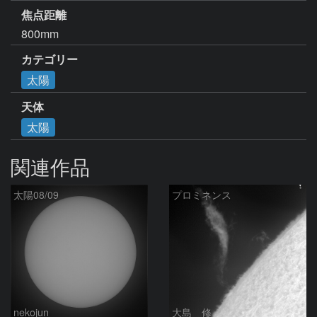
焦点距離
800mm
カテゴリー
太陽
天体
太陽
関連作品
太陽08/09
プロミネンス
nekojun
大島 修