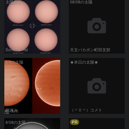
太陽黒点
08/08の太陽
Sorachu-hai
天文バカボン町田支部
8/8の太陽
★本日の太陽★
銀河☆
（＾０＾）コメト
PR
8/08の太陽