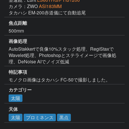
カメラ：ZWO
ASI183MM
タカハシ EM-200赤道儀にて自動追尾
焦点距離
500mm
画像処理
AutoStakkertで良像10%スタック処理、RegiStaxで
Wavelet処理、Photoshopとステライメージで画像処
理、DeNoise AIでノイズ低減
特記事項
モノクロ画像はタカハシ FC-50で撮影しました。
カテゴリー
太陽
天体
太陽
プロミネンス
黒点