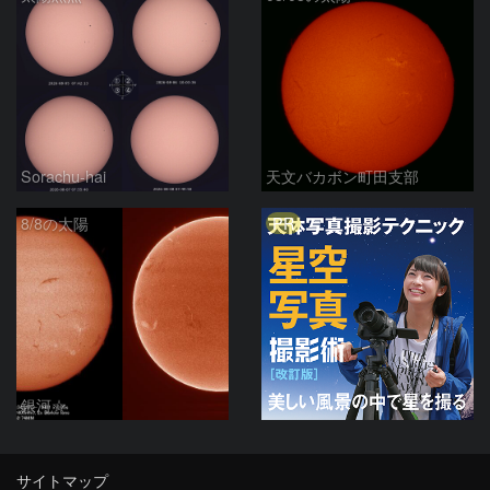
Sorachu-hai
天文バカボン町田支部
PR
8/8の太陽
銀河☆
サイトマップ