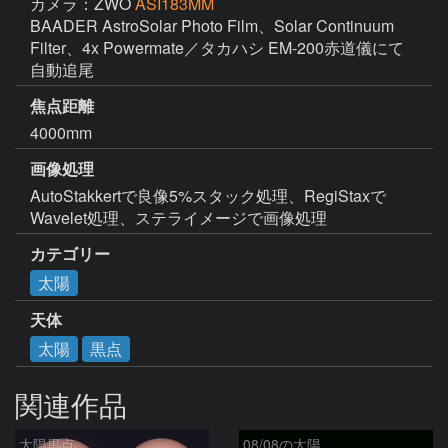
カメラ：ZWO
ASI183MM
BAADER AstroSolar Photo Film、Solar Continuum 
Filter、4x Powermate／タカハシ EM-200赤道儀にて
自動追尾
焦点距離
4000mm
画像処理
AutoStakkertで良像5%スタック処理、RegiStaxで
Wavelet処理、ステライメージで画像処理
カテゴリー
太陽
天体
太陽
黒点
関連作品
太陽黒点
08/08の太陽