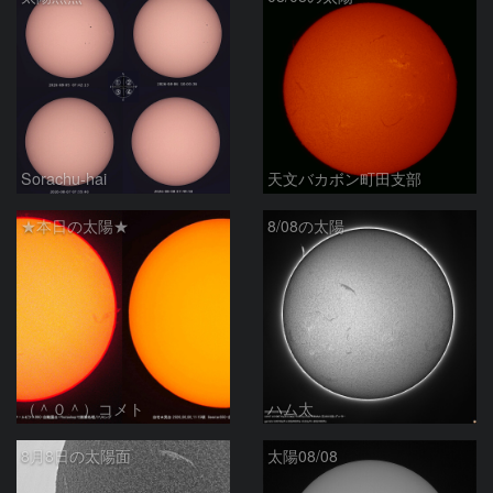
Sorachu-hai
天文バカボン町田支部
★本日の太陽★
8/08の太陽
（＾０＾）コメト
ハム太
8月8日の太陽面
太陽08/08