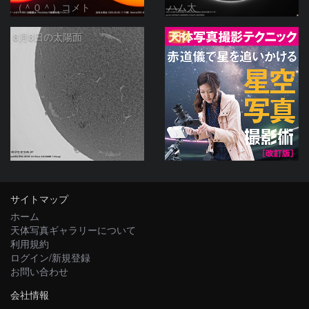
（＾０＾）コメト
ハム太
PR
8月8日の太陽面
ta-o
サイトマップ
ホーム
天体写真ギャラリーについて
利用規約
ログイン/新規登録
お問い合わせ
会社情報