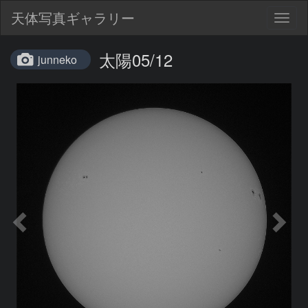
天体写真ギャラリー
Togg
navig
太陽05/12
junneko