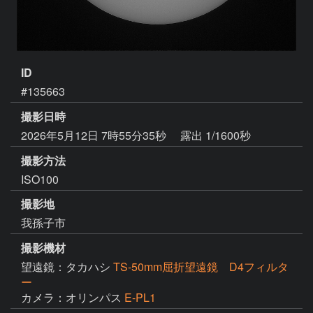
ID
#135663
撮影日時
2026年5月12日 7時55分35秒
露出 1/1600秒
撮影方法
ISO100
撮影地
我孫子市
撮影機材
望遠鏡：タカハシ
TS-50mm屈折望遠鏡 D4フィルタ
ー
カメラ：オリンパス
E-PL1