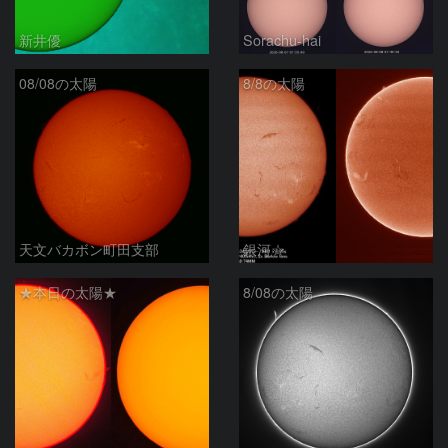
新井優
Sorachu-hai
08/08の太陽
8/8の太陽
天文バカボン町田支部
銀河☆
★本日の太陽★
8/08の太陽