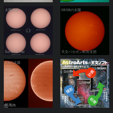
太陽黒点
08/08の太陽
Sorachu-hai
天文バカボン町田支部
PR
8/8の太陽
銀河☆