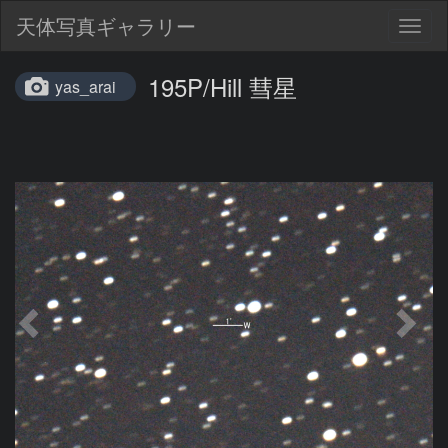
天体写真ギャラリー
Togg
navig
195P/Hill 彗星
yas_arai