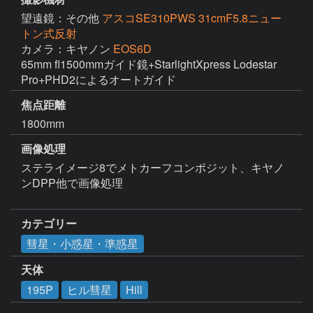
望遠鏡：その他
アスコSE310PWS 31cmF5.8ニュー
トン式反射
カメラ：キヤノン
EOS6D
65mm fl1500mmガイド鏡+StarlightXpress Lodestar 
焦点距離
1800mm
画像処理
ステライメージ8でメトカーフコンポジット、キヤノ
ンDPP他で画像処理

カテゴリー
彗星・小惑星・準惑星
天体
195P
ヒル彗星
Hill