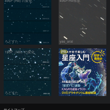
496P (Hill) の変化
496P/Hill彗星
ろどすた
yas_arai
PR
195P（Hill）の変化
ろどすた
サイトマップ