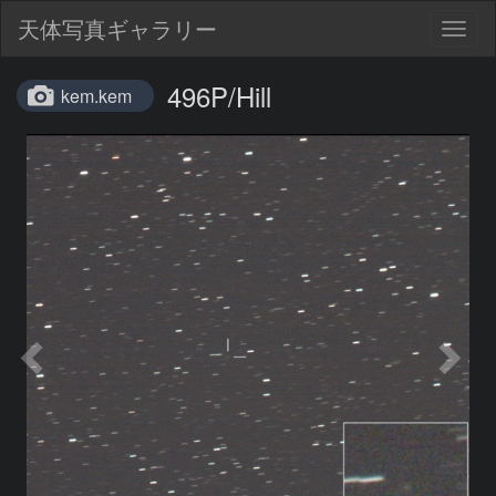
天体写真ギャラリー
Togg
navig
496P/Hill
kem.kem