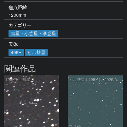
焦点距離
1200mm
カテゴリー
彗星・小惑星・準惑星
天体
496P
ヒル彗星
関連作品
195P/Hill 彗星
ヒル彗星 ( 195P )：2025/04/04
yas_arai
新井優