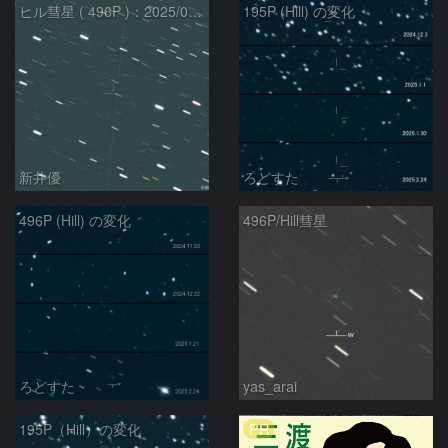
ヒル彗星 ( 496P )：2025/02/27
195P (Hill) の変化
新井優
ろどすた
496P (Hill) の変化
496P/Hill彗星
ろどすた
yas_arai
PR
195P（Hill）の変化