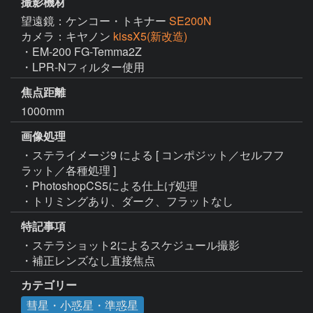
撮影機材
望遠鏡：ケンコー・トキナー
SE200N
カメラ：キヤノン
kissX5(新改造)
・EM-200 FG-Temma2Z

・LPR-Nフィルター使用
焦点距離
1000mm
画像処理
・ステライメージ9 による [ コンポジット／セルフフ
ラット／各種処理 ]

・PhotoshopCS5による仕上げ処理

・トリミングあり、ダーク、フラットなし
特記事項
・ステラショット2によるスケジュール撮影

・補正レンズなし直接焦点
カテゴリー
彗星・小惑星・準惑星