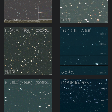
kem.kem
新井優
ヒル彗星 ( 195P )：2025/03/22
496P（Hill）の変化
新井優
ろどすた
ヒル彗星 ( 496P )：2025/02/27
195P (Hill) の変化