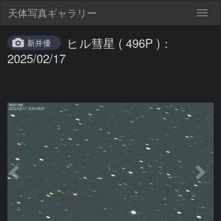
天体写真ギャラリー
Togg
navig
ヒル彗星 ( 496P )：
新井優
2025/02/17