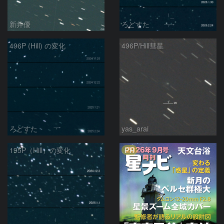
新井優
ろどすた
496P (Hill) の変化
496P/Hill彗星
ろどすた
yas_arai
PR
195P（Hill）の変化