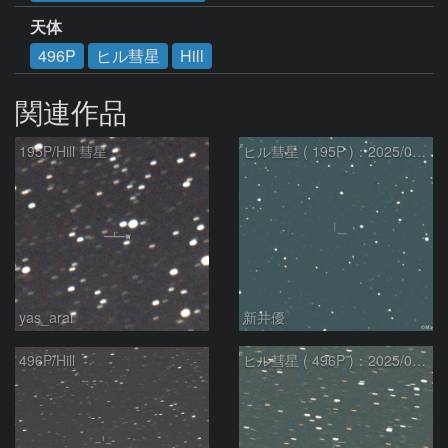
天体
496P
ヒル彗星
Hill
関連作品
195P/Hill 彗星
ヒル彗星 ( 195P )：2025/04/04
yas_arai
新井優
496P/Hill
ヒル彗星 ( 496P )：2025/04/04