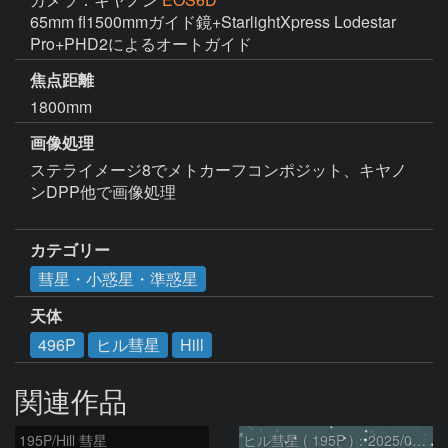
65mm fl1500mmガイド鏡+StarlightXpress Lodestar 
焦点距離
1800mm
画像処理
ステライメージ8でメトカーフコンポジット、キヤノ
ンDPP他で画像処理

カテゴリー
彗星・小惑星・準惑星
天体
496P
ヒル彗星
Hill
関連作品
195P/Hill 彗星
ヒル彗星 ( 195P )：2025/04/04