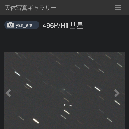
天体写真ギャラリー
Togg
navig
496P/Hill彗星
yas_arai