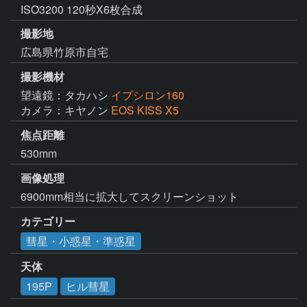
ISO3200 120秒X6枚合成
撮影地
広島県竹原市自宅
撮影機材
望遠鏡：タカハシ
イプシロン160
カメラ：キヤノン
EOS KISS X5
焦点距離
530mm
画像処理
6900mm相当に拡大してスクリーンショット
カテゴリー
彗星・小惑星・準惑星
天体
195P
ヒル彗星