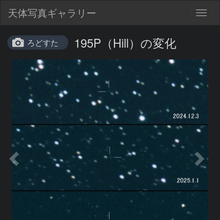
天体写真ギャラリー
Togg
navig
195P（Hill）の変化
ろどすた