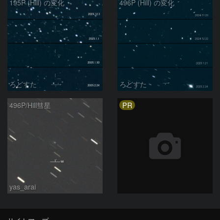
195P (Hill) の変化
496P (Hill) の変化
ろどすた
ろどすた
PR
496P/Hill彗星
yas_arai