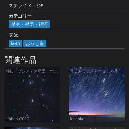
ステライメ－ジ9
カテゴリー
星雲・星団・銀河
天体
M45
おうし座
関連作品
M45 プレアデス星団 すばる
昇るおうし座とぎょしゃ座
ninbasu3000
takaoka