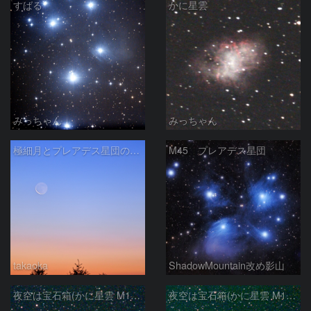
すばる
かに星雲
みっちゃん
みっちゃん
極細月とプレアデス星団の接近
M45 プレアデス星団
takaoka
ShadowMountain改め影山
夜空は宝石箱(かに星雲 M1) Seestar50
夜空は宝石箱(かに星雲 M1) Seestar50