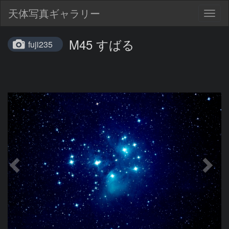
天体写真ギャラリー
Togg
navig
M45 すばる
fuji235