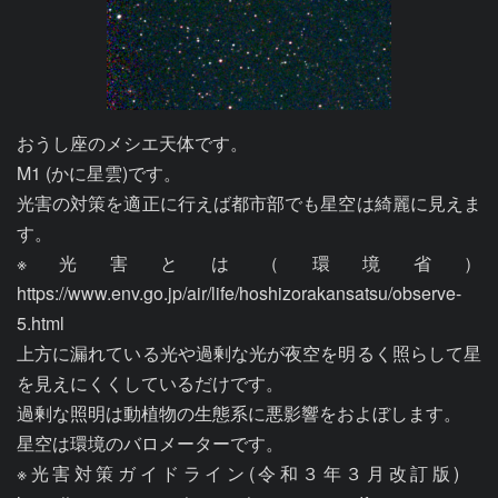
おうし座のメシエ天体です。

M1 (かに星雲)です。

光害の対策を適正に行えば都市部でも星空は綺麗に見えま
す。

※光害とは（環境省）
https://www.env.go.jp/air/life/hoshizorakansatsu/observe-
5.html

上方に漏れている光や過剰な光が夜空を明るく照らして星
を見えにくくしているだけです。

過剰な照明は動植物の生態系に悪影響をおよぼします。

星空は環境のバロメーターです。

※光害対策ガイドライン(令和３年３月改訂版)　