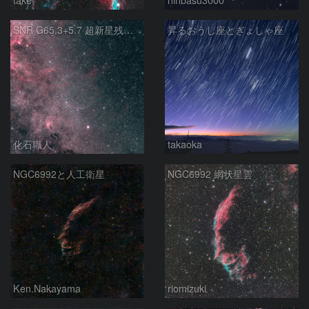
SNR G65.3+5.7 超新星残骸 アルビレオ周辺 はくちょう座
昇るおうし座とぎょしゃ座
化石職人
takaoka
NGC6992と人工衛星
NGC6992 網状星雲
Ken.Nakayama
riomizuki