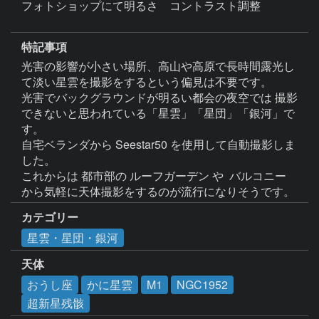
フォトショップにて明るさ　コントラスト調整

特記事項
光害の影響が小さい場所、高山や高原で長時間露光し
て淡い星雲を撮影をするという偏見は不要です。

光害でバックグラウンドが明るい都会の夜空では 撮影
できないと思われている「星雲」「星団」「銀河」で
す。

自宅ベランダから Seestar50 を使用して自動撮影しま
した。

これからは 都市部の ルーフガーデン や  バルコニー 
カテゴリー
星雲・星団・銀河
天体
おうし座
かに星雲
M1
NGC1952
超新星残骸