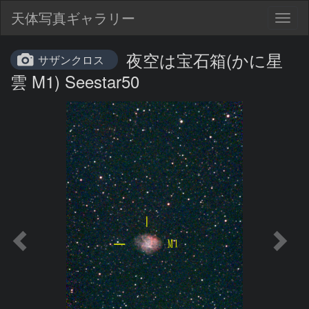
天体写真ギャラリー
Togg
navig
夜空は宝石箱(かに星
サザンクロス
雲 M1) Seestar50