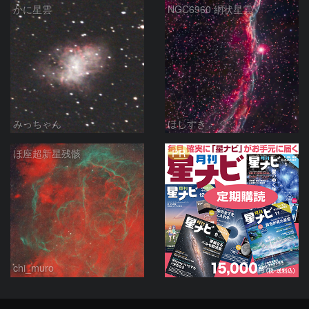
かに星雲
NGC6960 網状星雲
みっちゃん
ほしすき
PR
ほ座超新星残骸
chi_muro