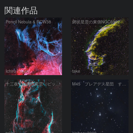
関連作品
Pencil Nebula & RCW38
網状星雲の東側NGC6992
Ichiro Itagaki
take
十三夜での網状星雲（ピッカリングの三角）
M45 プレアデス星団 すばる
take
ninbasu3000