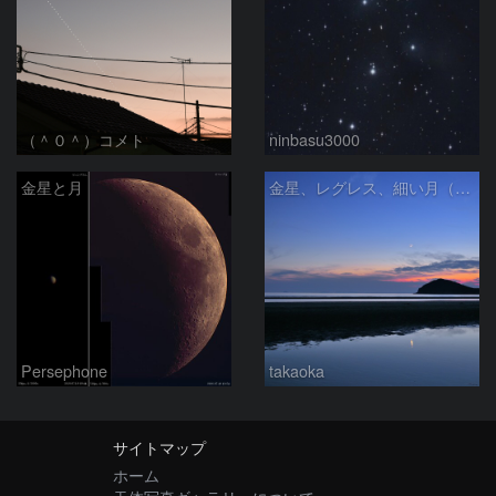
（＾０＾）コメト
ninbasu3000
金星と月
金星、レグレス、細い月（７月１６日）
Persephone
takaoka
サイトマップ
ホーム