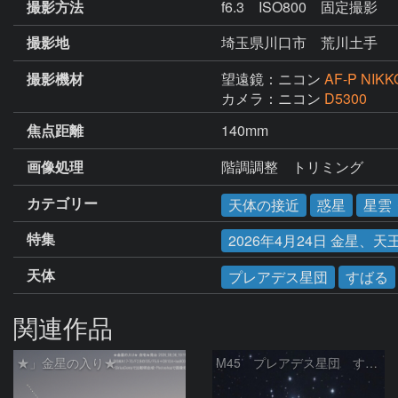
撮影方法
f6.3 ISO800 固定撮影
撮影地
埼玉県川口市 荒川土手
撮影機材
望遠鏡：ニコン
AF-P NIKK
カメラ：ニコン
D5300
焦点距離
140mm
画像処理
階調調整　トリミング
カテゴリー
天体の接近
惑星
星雲
特集
2026年4月24日 金星
天体
プレアデス星団
すばる
関連作品
★」金星の入り★
M45 プレアデス星団 すばる