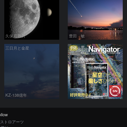
久保庭敦男
豊田 敏
PR
三日月と金星
KZ-138億年
llow
ストロアーツ