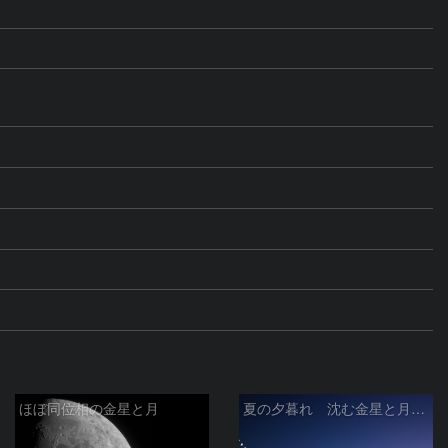
ほぼ同位相の金星と月
夏の夕暮れ 沈む金星と月 2026/7/20