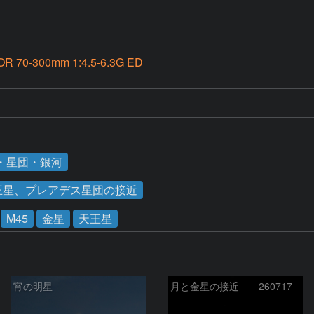
OR 70-300mm 1:4.5-6.3G ED
・星団・銀河
、天王星、プレアデス星団の接近
M45
金星
天王星
宵の明星
月と金星の接近 260717