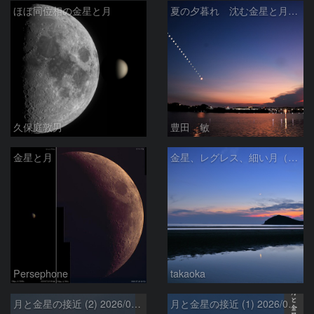
ほぼ同位相の金星と月
夏の夕暮れ 沈む金星と月 2026/7/20
久保庭敦男
豊田 敏
金星と月
金星、レグレス、細い月（７月１６日）
Persephone
takaoka
月と金星の接近 (2) 2026/07/17
月と金星の接近 (1) 2026/07/17