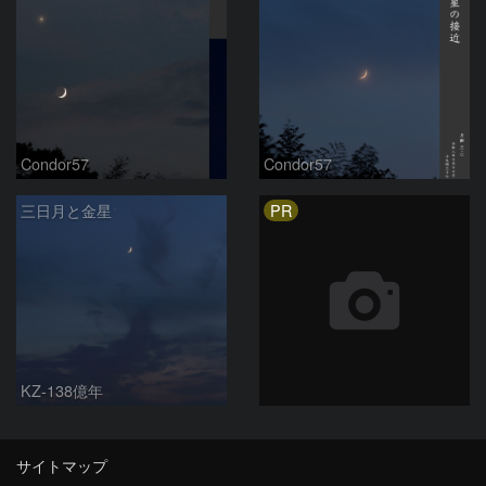
Condor57
Condor57
PR
三日月と金星
KZ-138億年
サイトマップ