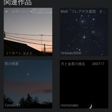
関連作品
★」金星の入り★
M45 プレアデス星団 すばる
（＾０＾）コメト
ninbasu3000
宵の明星
月と金星の接近 260717
Condor57
momonako