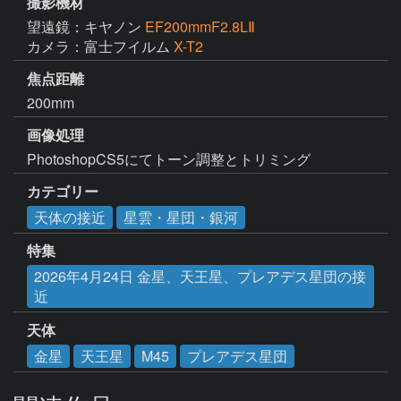
撮影機材
望遠鏡：キヤノン
EF200mmF2.8LⅡ
カメラ：富士フイルム
X-T2
焦点距離
200mm
画像処理
PhotoshopCS5にてトーン調整とトリミング
カテゴリー
天体の接近
星雲・星団・銀河
特集
2026年4月24日 金星、天王星、プレアデス星団の接
近
天体
金星
天王星
M45
プレアデス星団