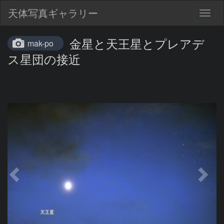
天体写真ギャラリー
Togg
navig
金星と天王星とプレアデ
mak-po
ス星団の接近