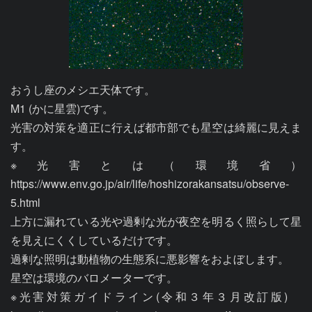
おうし座のメシエ天体です。

M1 (かに星雲)です。

光害の対策を適正に行えば都市部でも星空は綺麗に見えま
す。

※光害とは（環境省）
https://www.env.go.jp/air/life/hoshizorakansatsu/observe-
5.html

上方に漏れている光や過剰な光が夜空を明るく照らして星
を見えにくくしているだけです。

過剰な照明は動植物の生態系に悪影響をおよぼします。

星空は環境のバロメーターです。

※光害対策ガイドライン(令和３年３月改訂版)　