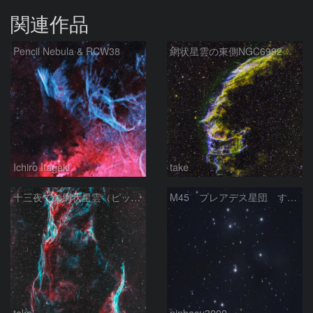
関連作品
Pencil Nebula & RCW38
網状星雲の東側NGC6992
Ichiro Itagaki
take
十三夜での網状星雲（ピッカリングの三角）
M45 プレアデス星団 すばる
take
ninbasu3000