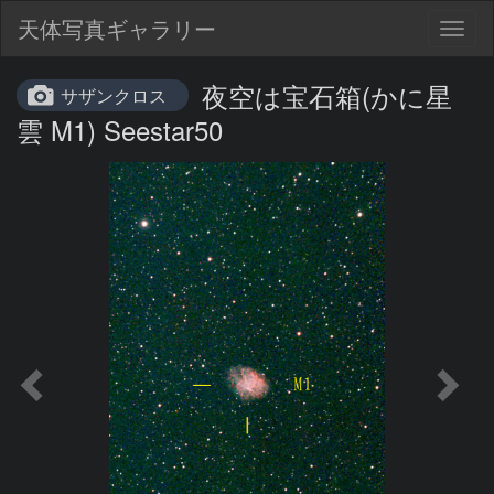
天体写真ギャラリー
Togg
navig
夜空は宝石箱(かに星
サザンクロス
雲 M1) Seestar50