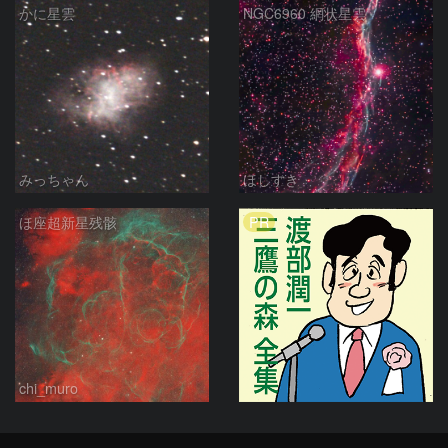
かに星雲
NGC6960 網状星雲
みっちゃん
ほしすき
PR
ほ座超新星残骸
chi_muro