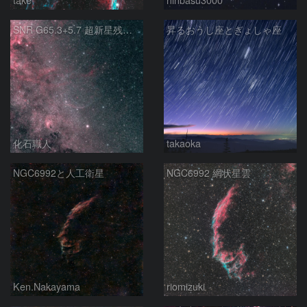
SNR G65.3+5.7 超新星残骸 アルビレオ周辺 はくちょう座
昇るおうし座とぎょしゃ座
化石職人
takaoka
NGC6992と人工衛星
NGC6992 網状星雲
Ken.Nakayama
riomizuki