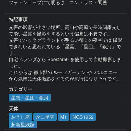
フォトショップにて明るさ　コントラスト調整

特記事項
光害の影響が小さい場所、高山や高原で長時間露光し
て淡い星雲を撮影をするという偏見は不要です。

光害でバックグラウンドが明るい都会の夜空では 撮影
できないと思われている「星雲」「星団」「銀河」で
す。

自宅ベランダから Seestar50 を使用して自動撮影しま
した。

これからは 都市部の ルーフガーデン や  バルコニー 
カテゴリー
星雲・星団・銀河
天体
おうし座
かに星雲
M1
NGC1952
超新星残骸