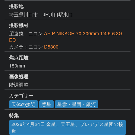
撮影地
埼玉県川口市 JR川口駅東口
撮影機材
望遠鏡：ニコン
AF-P NIKKOR 70-300mm 1:4.5-6.3G
ED
カメラ：ニコン
D5300
焦点距離
180mm
画像処理
階調調整
カテゴリー
天体の接近
惑星
星雲・星団・銀河
特集
2026年4月24日 金星、天王星、プレアデス星団の接
近