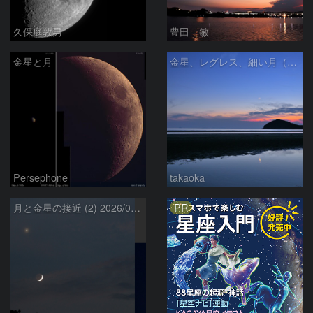
久保庭敦男
豊田 敏
金星と月
金星、レグレス、細い月（７月１６日）
Persephone
takaoka
PR
月と金星の接近 (2) 2026/07/17