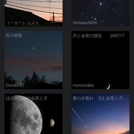
（＾０＾）コメト
ninbasu3000
宵の明星
月と金星の接近 260717
Condor57
momonako
ほぼ同位相の金星と月
夏の夕暮れ 沈む金星と月 2026/7/20