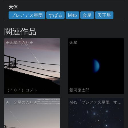
天体
プレアデス星団
すばる
M45
金星
天王星
関連作品
★金星の入り★
金星
（＾０＾）コメト
銀河鬼太郎
★」金星の入り★
M45 プレアデス星団 すばる