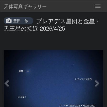
天体写真ギャラリー
Togg
navig
プレアデス星団と金星・
豊田 敏
天王星の接近 2026/4/25