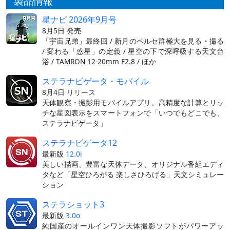
製品情報
星ナビ 2026年9月号
8月5日 発売
「宇宙兄弟」最終回 / 新月のペルセ群極大を見る・撮る
/ 変わる「惑星」の定義 / 星空の下で深呼吸する天文台
浴 / TAMRON 12-20mm F2.8 / ほか
ステラナビゲータ・モバイル
8月4日 リリース
天体観察・撮影用モバイルアプリ。高精度な計算とリッ
チな星図表示をスマートフォンで「いつでもどこでも、
ステラナビゲータ」
ステラナビゲータ12
最新版
12.0i
美しい描画、豊富な天体データ、オリジナル番組エディ
タなど「星空ひろがる 楽しさひろげる」天文シミュレー
ション
ステラショット3
最新版
3.0o
純国産のオールインワン天体撮影ソフトがパワーアッ