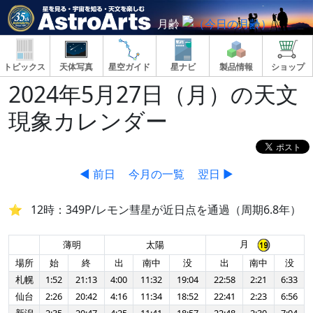
月齢
トピックス
天体写真
星空ガイド
星ナビ
製品情報
ショップ
2024年5月27日（月）の天文
現象カレンダー
◀ 前日
今月の一覧
翌日 ▶
12時：349P/レモン彗星が近日点を通過（周期6.8年）
月
薄明
太陽
場所
始
終
出
南中
没
出
南中
没
札幌
1:52
21:13
4:00
11:32
19:04
22:58
2:21
6:33
仙台
2:26
20:42
4:16
11:34
18:52
22:41
2:23
6:56