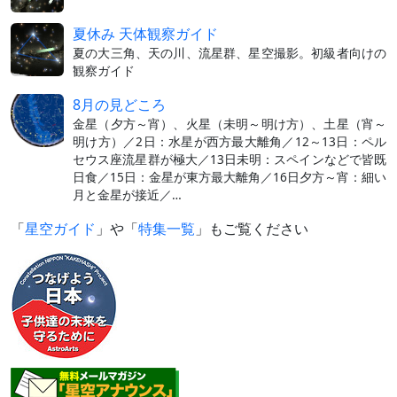
夏休み 天体観察ガイド
夏の大三角、天の川、流星群、星空撮影。初級者向けの
観察ガイド
8月の見どころ
金星（夕方～宵）、火星（未明～明け方）、土星（宵～
明け方）／2日：水星が西方最大離角／12～13日：ペル
セウス座流星群が極大／13日未明：スペインなどで皆既
日食／15日：金星が東方最大離角／16日夕方～宵：細い
月と金星が接近／…
「
星空ガイド
」や「
特集一覧
」もご覧ください