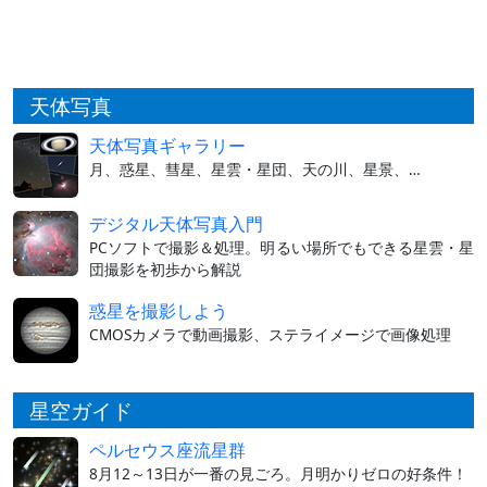
天体写真
天体写真ギャラリー
月、惑星、彗星、星雲・星団、天の川、星景、…
デジタル天体写真入門
PCソフトで撮影＆処理。明るい場所でもできる星雲・星
団撮影を初歩から解説
惑星を撮影しよう
CMOSカメラで動画撮影、ステライメージで画像処理
星空ガイド
ペルセウス座流星群
8月12～13日が一番の見ごろ。月明かりゼロの好条件！