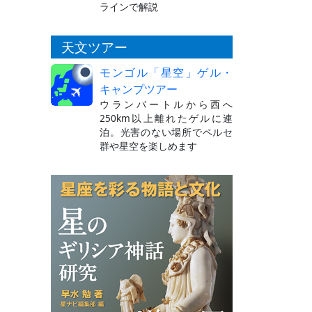
ラインで解説
天文ツアー
モンゴル「星空」ゲル・
キャンプツアー
ウランバートルから西へ
250km以上離れたゲルに連
泊。光害のない場所でペルセ
群や星空を楽しめます