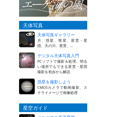
天体写真
天体写真ギャラリー
月、惑星、彗星、星雲・星
団、天の川、星景、…
デジタル天体写真入門
PCソフトで撮影＆処理。明る
い場所でもできる星雲・星団
撮影を初歩から解説
惑星を撮影しよう
CMOSカメラで動画撮影、ス
テライメージで画像処理
星空ガイド