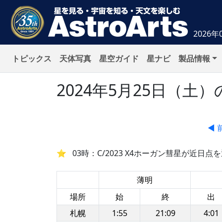
2026年
トピックス
天体写真
星空ガイド
星ナビ
製品情報
2024年5月25日（
◀ 
03時：C/2023 X4ホーガン彗星が近日点
薄明
場所
始
終
出
札幌
1:55
21:09
4:01