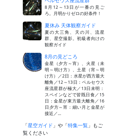
ペルセウス座流星群
8月12～13日が一番の見ご
ろ。月明かりゼロの好条件！
夏休み 天体観察ガイド
夏の大三角、天の川、流星
群、星空撮影。初級者向けの
観察ガイド
8月の見どころ
金星（夕方～宵）、火星（未
明～明け方）、土星（宵～明
け方）／2日：水星が西方最大
離角／12～13日：ペルセウス
座流星群が極大／13日未明：
スペインなどで皆既日食／15
日：金星が東方最大離角／16
日夕方～宵：細い月と金星が
接近／…
「
星空ガイド
」や「
特集一覧
」もご
覧ください