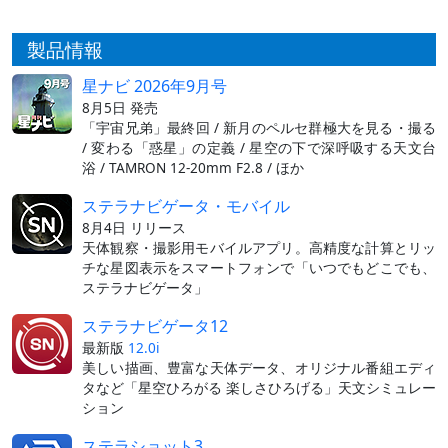
製品情報
星ナビ 2026年9月号
8月5日 発売
「宇宙兄弟」最終回 / 新月のペルセ群極大を見る・撮る
/ 変わる「惑星」の定義 / 星空の下で深呼吸する天文台
浴 / TAMRON 12-20mm F2.8 / ほか
ステラナビゲータ・モバイル
8月4日 リリース
天体観察・撮影用モバイルアプリ。高精度な計算とリッ
チな星図表示をスマートフォンで「いつでもどこでも、
ステラナビゲータ」
ステラナビゲータ12
最新版
12.0i
美しい描画、豊富な天体データ、オリジナル番組エディ
タなど「星空ひろがる 楽しさひろげる」天文シミュレー
ション
ステラショット3