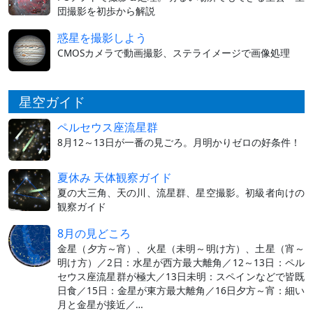
団撮影を初歩から解説
惑星を撮影しよう
CMOSカメラで動画撮影、ステライメージで画像処理
星空ガイド
ペルセウス座流星群
8月12～13日が一番の見ごろ。月明かりゼロの好条件！
夏休み 天体観察ガイド
夏の大三角、天の川、流星群、星空撮影。初級者向けの
観察ガイド
8月の見どころ
金星（夕方～宵）、火星（未明～明け方）、土星（宵～
明け方）／2日：水星が西方最大離角／12～13日：ペル
セウス座流星群が極大／13日未明：スペインなどで皆既
日食／15日：金星が東方最大離角／16日夕方～宵：細い
月と金星が接近／…