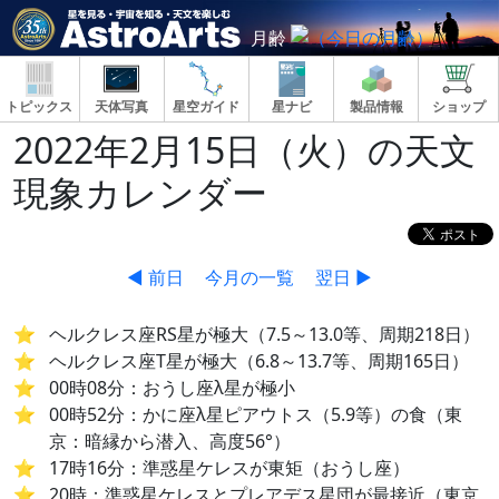
月齢
トピックス
天体写真
星空ガイド
星ナビ
製品情報
ショップ
2022年2月15日（火）の天文
現象カレンダー
◀ 前日
今月の一覧
翌日 ▶
ヘルクレス座RS星が極大（7.5～13.0等、周期218日）
ヘルクレス座T星が極大（6.8～13.7等、周期165日）
00時08分：おうし座λ星が極小
00時52分：かに座λ星ピアウトス（5.9等）の食（東
京：暗縁から潜入、高度56°）
17時16分：準惑星ケレスが東矩（おうし座）
20時：準惑星ケレスとプレアデス星団が最接近（東京