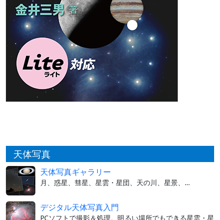
天体写真
天体写真ギャラリー
月、惑星、彗星、星雲・星団、天の川、星景、…
デジタル天体写真入門
PCソフトで撮影＆処理。明るい場所でもできる星雲・星