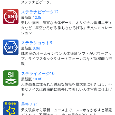
ステラナビゲータ」
ステラナビゲータ12
最新版
12.0i
美しい描画、豊富な天体データ、オリジナル番組エディ
タなど「星空ひろがる 楽しさひろげる」天文シミュレー
ション
ステラショット3
最新版
3.0o
純国産のオールインワン天体撮影ソフトがパワーアッ
プ。ライブスタックやオートフォーカスなど新機能も搭
載
ステライメージ10
最新版
10.0f
天体画像に埋もれた微細な情報を最大限に引き出し、不
要なノイズは徹底的に除去して美しい天体写真に仕上げ
る
星空ナビ
天文現象から最新ニュースまで、スマホをかざすと話題
がうかぶ。不思議がいっぱいの星空を楽しもう