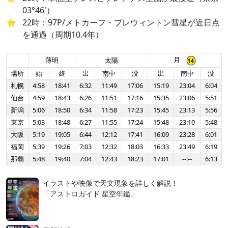
03°46′）
22時：97P/メトカーフ・ブレウィントン彗星が近日点
を通過（周期10.4年）
月
薄明
太陽
場所
始
終
出
南中
没
出
南中
没
札幌
4:58
18:41
6:32
11:49
17:06
15:19
23:04
6:04
仙台
4:59
18:43
6:26
11:51
17:16
15:35
23:06
5:51
新潟
5:06
18:50
6:34
11:58
17:23
15:45
23:13
5:56
東京
5:03
18:48
6:27
11:55
17:24
15:48
23:10
5:48
大阪
5:19
19:05
6:44
12:12
17:41
16:09
23:28
6:01
福岡
5:39
19:26
7:03
12:32
18:03
16:33
23:49
6:19
那覇
5:48
19:40
7:04
12:43
18:23
17:01
--:--
6:13
イラストや映像で天文現象を詳しく解説！
「アストロガイド 星空年鑑」