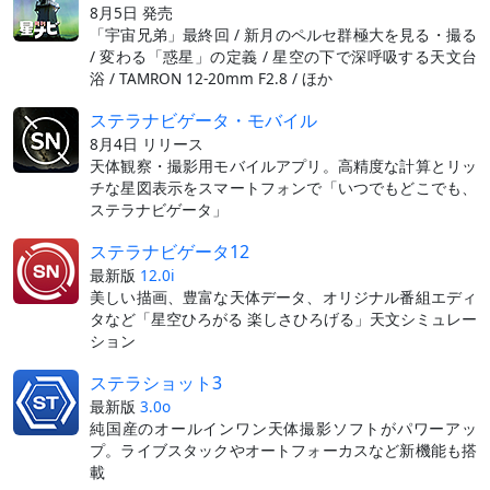
8月5日 発売
「宇宙兄弟」最終回 / 新月のペルセ群極大を見る・撮る
/ 変わる「惑星」の定義 / 星空の下で深呼吸する天文台
浴 / TAMRON 12-20mm F2.8 / ほか
ステラナビゲータ・モバイル
8月4日 リリース
天体観察・撮影用モバイルアプリ。高精度な計算とリッ
チな星図表示をスマートフォンで「いつでもどこでも、
ステラナビゲータ」
ステラナビゲータ12
最新版
12.0i
美しい描画、豊富な天体データ、オリジナル番組エディ
タなど「星空ひろがる 楽しさひろげる」天文シミュレー
ション
ステラショット3
最新版
3.0o
純国産のオールインワン天体撮影ソフトがパワーアッ
プ。ライブスタックやオートフォーカスなど新機能も搭
載