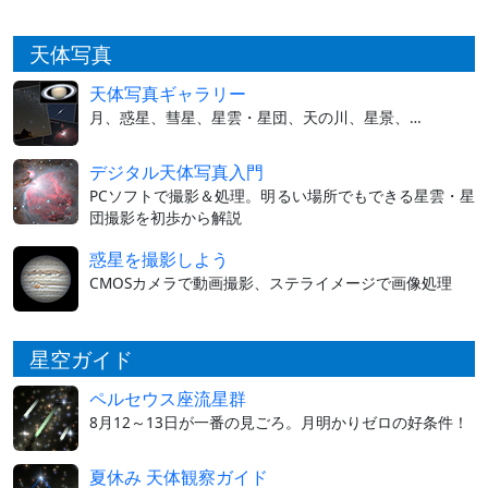
天体写真
天体写真ギャラリー
月、惑星、彗星、星雲・星団、天の川、星景、…
デジタル天体写真入門
PCソフトで撮影＆処理。明るい場所でもできる星雲・星
団撮影を初歩から解説
惑星を撮影しよう
CMOSカメラで動画撮影、ステライメージで画像処理
星空ガイド
ペルセウス座流星群
8月12～13日が一番の見ごろ。月明かりゼロの好条件！
夏休み 天体観察ガイド