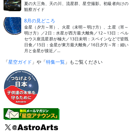
夏の大三角、天の川、流星群、星空撮影。初級者向けの
観察ガイド
8月の見どころ
金星（夕方～宵）、火星（未明～明け方）、土星（宵～
明け方）／2日：水星が西方最大離角／12～13日：ペル
セウス座流星群が極大／13日未明：スペインなどで皆既
日食／15日：金星が東方最大離角／16日夕方～宵：細い
月と金星が接近／…
「
星空ガイド
」や「
特集一覧
」もご覧ください