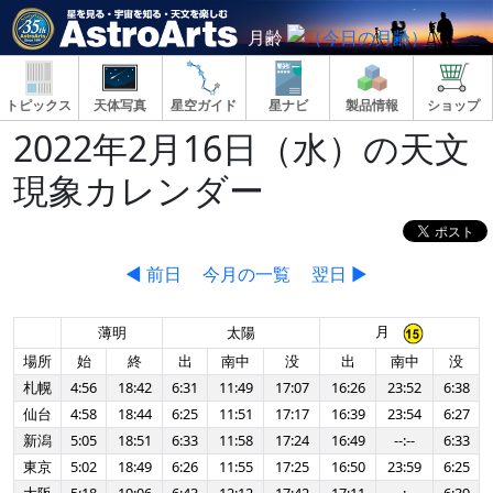
月齢
トピックス
天体写真
星空ガイド
星ナビ
製品情報
ショップ
2022年2月16日（水）の天文
現象カレンダー
◀ 前日
今月の一覧
翌日 ▶
月
薄明
太陽
場所
始
終
出
南中
没
出
南中
没
札幌
4:56
18:42
6:31
11:49
17:07
16:26
23:52
6:38
仙台
4:58
18:44
6:25
11:51
17:17
16:39
23:54
6:27
新潟
5:05
18:51
6:33
11:58
17:24
16:49
--:--
6:33
東京
5:02
18:49
6:26
11:55
17:25
16:50
23:59
6:25