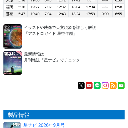
大阪
5:18
19:06
6:43
12:12
17:42
17:11
--:--
6:39
福岡
5:38
19:27
7:02
12:32
18:04
17:34
--:--
6:58
那覇
5:47
19:40
7:04
12:43
18:24
17:59
0:00
6:55
イラストや映像で天文現象を詳しく解説！
「アストロガイド 星空年鑑」
最新情報は
月刊雑誌「星ナビ」でチェック！
製品情報
星ナビ 2026年9月号