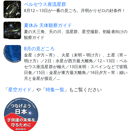
ペルセウス座流星群
8月12～13日が一番の見ごろ。月明かりゼロの好条件！
夏休み 天体観察ガイド
夏の大三角、天の川、流星群、星空撮影。初級者向けの
観察ガイド
8月の見どころ
金星（夕方～宵）、火星（未明～明け方）、土星（宵～
明け方）／2日：水星が西方最大離角／12～13日：ペル
セウス座流星群が極大／13日未明：スペインなどで皆既
日食／15日：金星が東方最大離角／16日夕方～宵：細い
月と金星が接近／…
「
星空ガイド
」や「
特集一覧
」もご覧ください