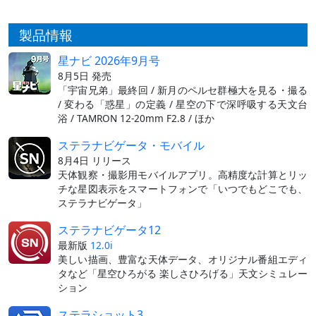
製品情報
星ナビ 2026年9月号
8月5日 発売
「宇宙兄弟」最終回 / 新月のペルセ群極大を見る・撮る
/ 変わる「惑星」の定義 / 星空の下で深呼吸する天文台
浴 / TAMRON 12-20mm F2.8 / ほか
ステラナビゲータ・モバイル
8月4日 リリース
天体観察・撮影用モバイルアプリ。高精度な計算とリッ
チな星図表示をスマートフォンで「いつでもどこでも、
ステラナビゲータ」
ステラナビゲータ12
最新版
12.0i
美しい描画、豊富な天体データ、オリジナル番組エディ
タなど「星空ひろがる 楽しさひろげる」天文シミュレー
ション
ステラショット3