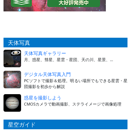
天体写真
天体写真ギャラリー
月、惑星、彗星、星雲・星団、天の川、星景、…
デジタル天体写真入門
PCソフトで撮影＆処理。明るい場所でもできる星雲・星
団撮影を初歩から解説
惑星を撮影しよう
CMOSカメラで動画撮影、ステライメージで画像処理
星空ガイド