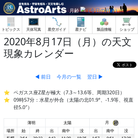
月齢
トピックス
天体写真
星空ガイド
星ナビ
製品情報
ショップ
2020年8月17日（月）の天文
現象カレンダー
◀ 前日
今月の一覧
翌日 ▶
ペガスス座Z星が極大（7.3～13.6等、周期320日）
09時57分：水星が外合（太陽の北01.9°、-1.9等、視直
径5.0″）
月
薄明
太陽
場所
始
終
出
南中
没
出
南中
没