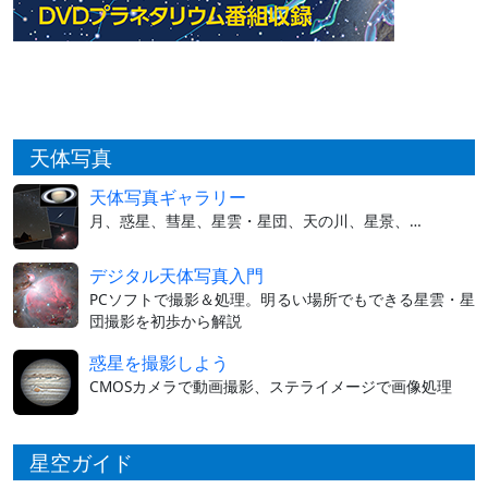
天体写真
天体写真ギャラリー
月、惑星、彗星、星雲・星団、天の川、星景、…
デジタル天体写真入門
PCソフトで撮影＆処理。明るい場所でもできる星雲・星
団撮影を初歩から解説
惑星を撮影しよう
CMOSカメラで動画撮影、ステライメージで画像処理
星空ガイド