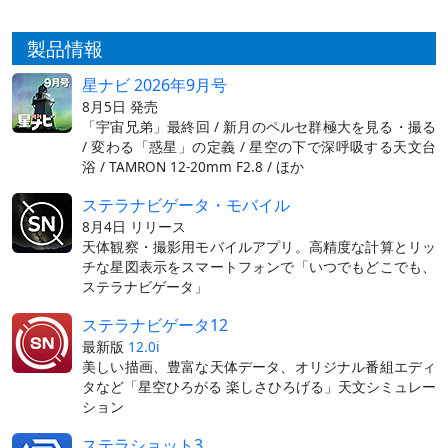
製品情報
星ナビ 2026年9月号
8月5日 発売
「宇宙兄弟」最終回 / 新月のペルセ群極大を見る・撮る
/ 変わる「惑星」の定義 / 星空の下で深呼吸する天文台
浴 / TAMRON 12-20mm F2.8 / ほか
ステラナビゲータ・モバイル
8月4日 リリース
天体観察・撮影用モバイルアプリ。高精度な計算とリッ
チな星図表示をスマートフォンで「いつでもどこでも、
ステラナビゲータ」
ステラナビゲータ12
最新版
12.0i
美しい描画、豊富な天体データ、オリジナル番組エディ
タなど「星空ひろがる 楽しさひろげる」天文シミュレー
ション
ステラショット3