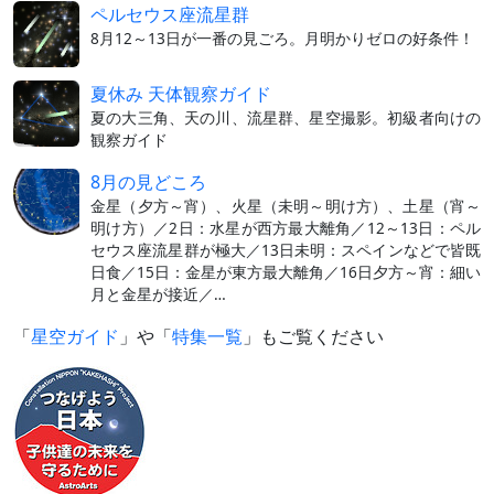
ペルセウス座流星群
8月12～13日が一番の見ごろ。月明かりゼロの好条件！
夏休み 天体観察ガイド
夏の大三角、天の川、流星群、星空撮影。初級者向けの
観察ガイド
8月の見どころ
金星（夕方～宵）、火星（未明～明け方）、土星（宵～
明け方）／2日：水星が西方最大離角／12～13日：ペル
セウス座流星群が極大／13日未明：スペインなどで皆既
日食／15日：金星が東方最大離角／16日夕方～宵：細い
月と金星が接近／…
「
星空ガイド
」や「
特集一覧
」もご覧ください