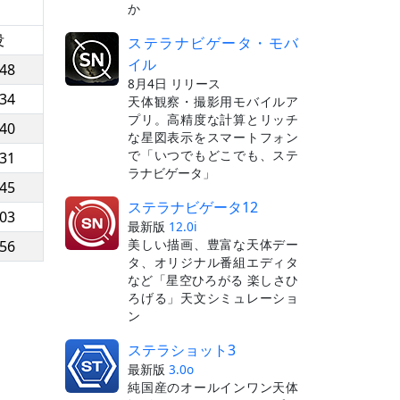
か
没
ステラナビゲータ・モバ
イル
:48
8月4日 リリース
:34
天体観察・撮影用モバイルア
プリ。高精度な計算とリッチ
:40
な星図表示をスマートフォン
で「いつでもどこでも、ステ
:31
ラナビゲータ」
:45
ステラナビゲータ12
:03
最新版
12.0i
美しい描画、豊富な天体デー
:56
タ、オリジナル番組エディタ
など「星空ひろがる 楽しさひ
ろげる」天文シミュレーショ
ン
ステラショット3
最新版
3.0o
純国産のオールインワン天体