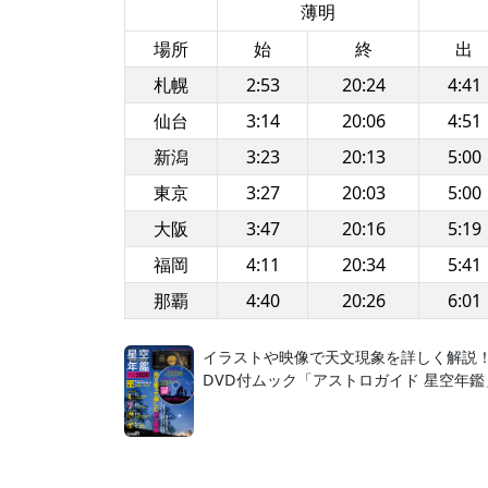
薄明
場所
始
終
出
札幌
2:53
20:24
4:41
仙台
3:14
20:06
4:51
新潟
3:23
20:13
5:00
東京
3:27
20:03
5:00
大阪
3:47
20:16
5:19
福岡
4:11
20:34
5:41
那覇
4:40
20:26
6:01
イラストや映像で天文現象を詳しく解説
DVD付ムック「アストロガイド 星空年鑑