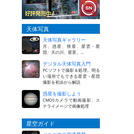
天体写真
天体写真ギャラリー
月、惑星、彗星、星雲・星
団、天の川、星景、…
デジタル天体写真入門
PCソフトで撮影＆処理。明る
い場所でもできる星雲・星団
撮影を初歩から解説
惑星を撮影しよう
CMOSカメラで動画撮影、ス
テライメージで画像処理
星空ガイド