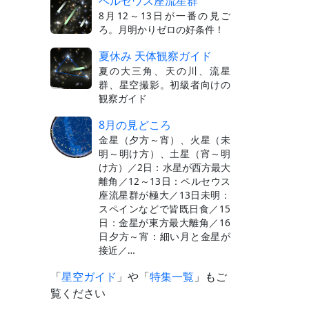
ペルセウス座流星群
8月12～13日が一番の見ご
ろ。月明かりゼロの好条件！
夏休み 天体観察ガイド
夏の大三角、天の川、流星
群、星空撮影。初級者向けの
観察ガイド
8月の見どころ
金星（夕方～宵）、火星（未
明～明け方）、土星（宵～明
け方）／2日：水星が西方最大
離角／12～13日：ペルセウス
座流星群が極大／13日未明：
スペインなどで皆既日食／15
日：金星が東方最大離角／16
日夕方～宵：細い月と金星が
接近／…
「
星空ガイド
」や「
特集一覧
」もご
覧ください