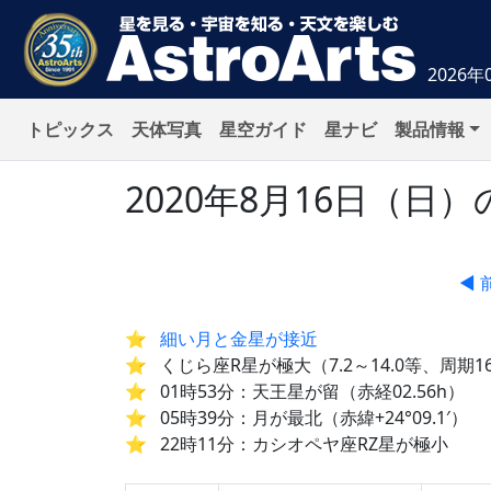
2026年
トピックス
天体写真
星空ガイド
星ナビ
製品情報
2020年8月16日（
◀ 
細い月と金星が接近
くじら座R星が極大（7.2～14.0等、周期1
01時53分：天王星が留（赤経02.56h）
05時39分：月が最北（赤緯+24°09.1′）
22時11分：カシオペヤ座RZ星が極小