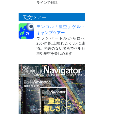
ラインで解説
天文ツアー
モンゴル「星空」ゲル・
キャンプツアー
ウランバートルから西へ
250km以上離れたゲルに連
泊。光害のない場所でペルセ
群や星空を楽しめます