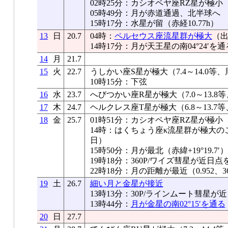
02時25分：カシオペヤ座RZ星が極小
05時49分：月が赤道通過、北半球へ
15時17分：水星が留（赤経10.77h）
13
日
20.7
04時：
ペルセウス座流星群が極大
（出
14時17分：月が天王星の南04°24′を通
14
月
21.7
15
火
22.7
うしかい座S星が極大（7.4～14.0等、
10時15分：下弦
16
水
23.7
へびつかい座R星が極大（7.0～13.8等
17
木
24.7
ヘルクレス座T星が極大（6.8～13.7等
18
金
25.7
01時51分：カシオペヤ座RZ星が極小
14時：はくちょう座κ流星群が極大のこ
日）
15時50分：月が最北（赤緯+19°19.7′）
19時18分：360P/ワイズ彗星が近日点
22時18分：月の距離が最近（0.952、36
19
土
26.7
細い月と金星が接近
13時13分：30P/ラインムート彗星が
13時44分：
月が金星の南02°15′を通る
20
日
27.7