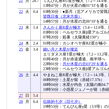
21
月
28.7
てんびん座RU星が極大（7.2～14.4等
13時47分：月が火星の南01°33′を通る
22
火
0.4
03時30分：●新月（北アメリカで皆既
皆既日食（北米方面）
14時57分：月が水星の北06°10′を通る
23
水
1.4
さんかく座R星が極大
（5.4～12.6等
03時01分：ペルセウス座β星アルゴル
07時20分：処暑（太陽黄経150°）
24
木
2.4
01時16分：カシオペヤ座RZ星が極小
25
金
3.4
細い月と木星が接近
エリダヌス座T星が極大（7.2～13.2等
01時40分：月が赤道通過、南半球へ
22時01分：
月が木星の北03°29′を通る
23時50分：ペルセウス座β星アルゴル
26
土
4.4
やまねこ座R星が極大（7.2～14.3等、
00時09分：土星が留（赤経17.37h）
08時04分：水星が内合（太陽の南04.7°
18時50分：小惑星ジュノーが留（赤経18
27
日
5.4
28
月
6.4
伝統的七夕（旧七夕）
19時53分：てんびん座γ星（3.9等