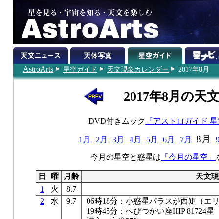
AstroArts
星空ガイド
天文現象カレンダー
2017年8月
2017年8月の天
DVD付きムック
『アストロガイド 
8月
1月
2月
3月
4月
5月
6月
7月
今月の星空と惑星は
「今月の星空」
日
曜
月齢
天文現
1
火
8.7
2
水
9.7
06時18分：小惑星パラスが西矩（エ
19時45分：へびつかい座HIP 8172