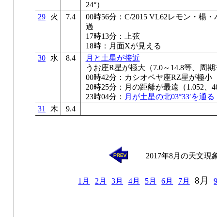
24°）
29
火
7.4
00時56分：C/2015 VL62レモン
過
17時13分：上弦
18時：月面Xが見える
30
水
8.4
月と土星が接近
うお座R星が極大（7.0～14.8等、周期
00時42分：カシオペヤ座RZ星が極小
20時25分：月の距離が最遠（1.052、40
23時04分：
月が土星の北03°33′を通る
31
木
9.4
2017年8月の天文現
8月
1月
2月
3月
4月
5月
6月
7月