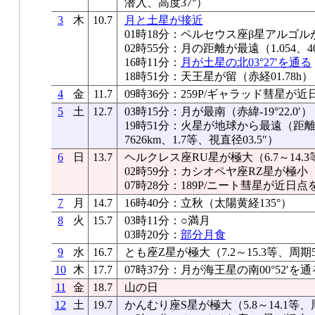
潜入、高度37°）
3
木
10.7
月と土星が接近
01時18分：ペルセウス座β星アルゴル
02時55分：月の距離が最遠（1.054、40
16時11分：
月が土星の北03°27′を通る
18時51分：天王星が留（赤経01.78h）
4
金
11.7
09時36分：259P/ギャラッド彗星が
5
土
12.7
03時15分：月が最南（赤緯-19°22.0′）
19時51分：火星が地球から最遠（距離2.
7626km、1.7等、視直径03.5″）
6
日
13.7
ヘルクレス座RU星が極大（6.7～14.3
02時59分：カシオペヤ座RZ星が極小
07時28分：189P/ニート彗星が近日点
7
月
14.7
16時40分：立秋（太陽黄経135°）
8
火
15.7
03時11分：○満月
03時20分：
部分月食
9
水
16.7
とも座Z星が極大（7.2～15.3等、周期
10
木
17.7
07時37分：月が海王星の南00°52′を通
11
金
18.7
山の日
12
土
19.7
かんむり座S星が極大（5.8～14.1等、