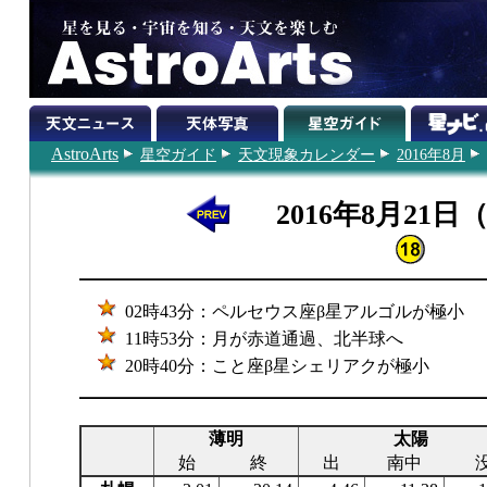
AstroArts
星空ガイド
天文現象カレンダー
2016年8月
2016年8月21日
02時43分：ペルセウス座β星アルゴルが極小
11時53分：月が赤道通過、北半球へ
20時40分：こと座β星シェリアクが極小
薄明
太陽
始
終
出
南中