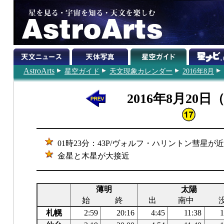
AstroArts
星空ガイド
天文現象カレンダー
2016年8月
2016年8月20日
01時23分：43P/ヴォルフ・ハリントン彗星が
金星と木星が大接近
薄明
太陽
始
終
出
南中
札幌
2:59
20:16
4:45
11:38
1