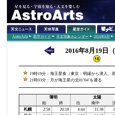
AstroArts
星空ガイド
天文現象カレンダー
2016年8月
2016年8月19日
19時19分：海王星食（東京：明縁から潜入、高
21時03分：月が海王星の北01°04′を通る
薄明
太陽
始
終
出
南中
札幌
2:58
20:18
4:44
11:38
1