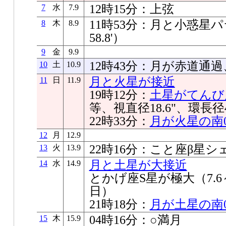
12時15分：上弦
7
水
7.9
11時53分：月と小惑星パ
8
木
8.9
58.8'）
9
金
9.9
12時43分：月が赤道通
10
土
10.9
月と火星が接近
11
日
11.9
19時12分：
土星がてんび
等、視直径18.6"、環長径4
22時33分：
月が火星の南02
12
月
12.9
22時16分：こと座β星
13
火
13.9
月と土星が大接近
14
水
14.9
とかげ座S星が極大（7.6～
日）
21時18分：
月が土星の南00
04時16分：○満月
15
木
15.9