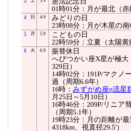
憲法記念日
3
土
3.9
01時01分：月が最北（赤緯+
みどりの日
4
日
4.9
23時08分：月が木星の南05
こどもの日
5
月
5.9
22時59分：立夏（太陽黄経
振替休日
6
火
6.9
へびつかい座X星が極大（5
329日）
14時02分：191P/マ
過（周期6.6年）
16時：
みずがめ座η流星
月25日～5月10日）
16時46分：209P/リ
（周期5.1年）
19時23分：月の距離が最遠
4318km、視直径29.5'）