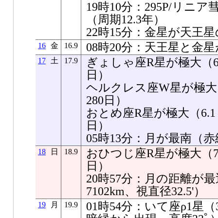
19時10分：295P/リ
（周期12.3年）
22時15分：金星が天王星の南
08時20分：天王星と金星が
16
金
16.9
ぎょしゃ座R星が極大（6.7
17
土
17.9
日）
ヘルクレス座W星が極大（7
280日）
おとめ座R星が極大（6.1～
日）
05時13分：月が最南（赤緯-1
おひつじ座R星が極大（7.4
18
日
18.9
日）
20時57分：月の距離が最近
7102km、視直径32.5'）
01時54分：いて座ρ1星
19
月
19.9