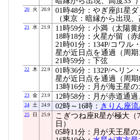
暗縁から出現、高度33ﾟ
01時48分：やぎ座β1星
20
火
20.9
（東京：暗縁から出現、高
11時59分：小満（太陽黄経
21
水
21.9
18時18分：火星が留（赤経1
21時01分：134P/コ
星が近日点を通過（周期1
21時59分：下弦
01時36分：132P/ヘ
22
木
22.9
星が近日点を通過（周期8
13時16分：月が海王星の北0
12時58分：月が赤道通
23
金
23.9
02時～16時：
きりん座流
24
土
24.9
こぎつね座R星が極大（7.0
25
日
25.9
日）
05時11分：月が天王星の北0
16時10分：
水星が東方最