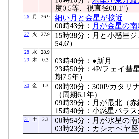
度0.5等、視直径08.1"）
細い月と金星が接近
26
月
26.9
00時43分：
月が金星の南02
15時38分：月と小惑星ジ
27
火
27.9
54.6'）
28
水
28.9
03時40分：●新月
29
木
0.3
23時50分：4P/フェイ
期7.5年）
08時30分：300P/カ
30
金
1.3
（周期6.1年）
09時39分：月が最北（赤緯+
15時40分：小惑星パラ
00時54分：月が水星の南05
31
土
2.3
03時23分：カシオペヤ