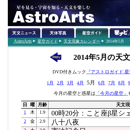
AstroArts
星空ガイド
天文現象カレンダー
2014年5月
2014年5月の天
DVD付きムック
『アストロガイド 
5月
1月
2月
3月
4月
6月
7月
8月
今月の星空と惑星は
「今月の星空」
日
曜
月齢
天文現
00時20分：こと座β星
1
木
1.9
八十八夜
2
金
2.9