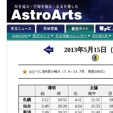
AstroArts
星空ガイド
天文現象カレンダー
2013年5月
2013年5月15日
おひつじ座R星が極大（7.4～13.7等、周期186日）
薄明
太陽
始
終
出
南中
没
札幌
2:12
20:52
4:11
11:31
18
仙台
2:40
20:26
4:24
11:33
18
新潟
2:49
20:32
4:34
11:40
18